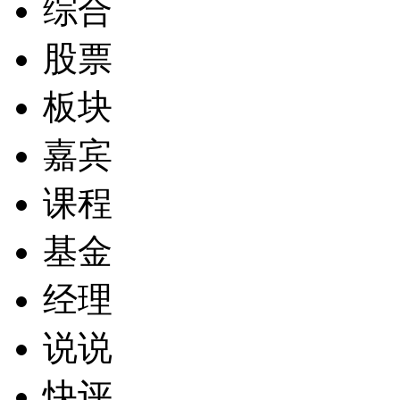
综合
股票
板块
嘉宾
课程
基金
经理
说说
快评