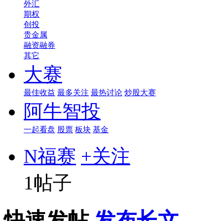
外汇
期权
创投
贵金属
融资融券
其它
大赛
最佳收益
最多关注
最热讨论
炒股大赛
阿牛智投
一起看盘
股票
板块
基金
N福赛
+关注
1帖子
快速发帖
发布长文