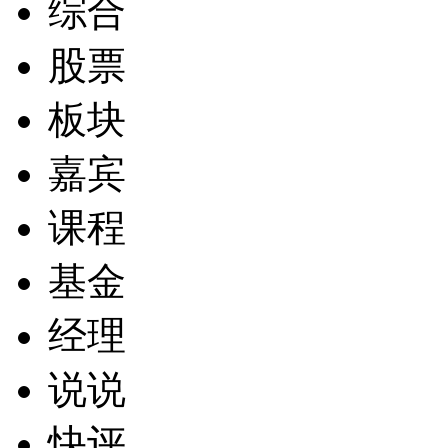
综合
股票
板块
嘉宾
课程
基金
经理
说说
快评