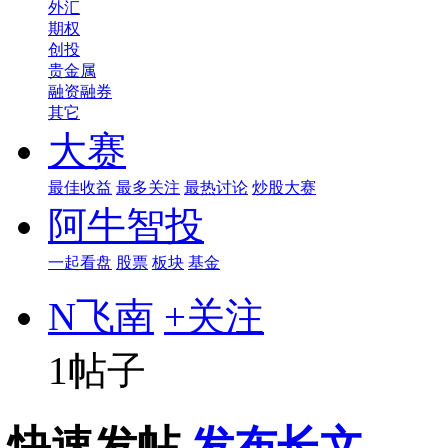
外汇
期权
创投
贵金属
融资融券
其它
大赛
最佳收益
最多关注
最热讨论
炒股大赛
阿牛智投
一起看盘
股票
板块
基金
N飞南
+关注
1帖子
快速发帖
发布长文