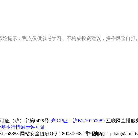
风险提示：观点仅供参考学习，不构成投资建议，操作风险自担
证（沪）字第0428号
沪ICP证：沪B2-20150089
互联网直播服务企
所基本行情展示许可证
268888
网站安全值班QQ：800800981
举报邮箱：
jubao@aniu.t