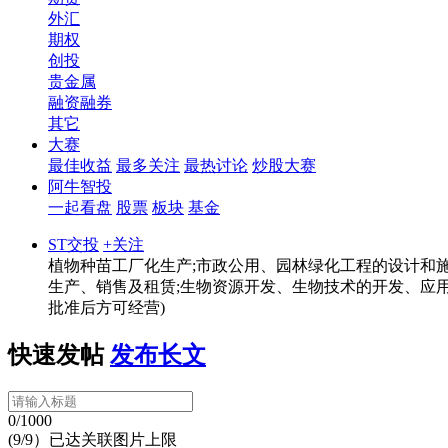
外汇
期权
创投
贵金属
融资融券
其它
大赛
最佳收益
最多关注
最热讨论
炒股大赛
阿牛智投
一起看盘
股票
板块
基金
ST交投
+关注
植物种苗工厂化生产;市政公用、园林绿化工程的设计和施
生产、销售及租赁;生物资源开发、生物技术的开发、应用
批准后方可经营)
快速发帖
发布长文
0/1000
(9/9）已达关联图片上限