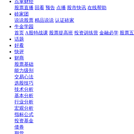
点掌财经
股票直播
回看
预告
点播
股市快讯
在线帮助
砖家团
说说股票
精品说说
认证砖家
牛金学园
首页
A股特战课
股票提高班
投资训练营
金融必学
股票五
话题
好看
快评
财商
股票基础
能力级别
交易心法
选股技巧
技术分析
基本分析
行业分析
宏观分析
指标公式
投资基金
债券
期货