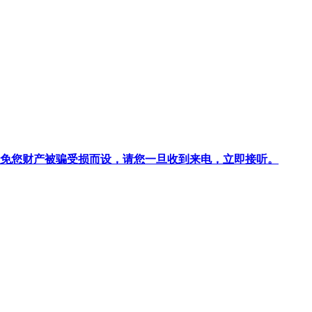
针对避免您财产被骗受损而设，请您一旦收到来电，立即接听。