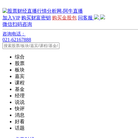
加入VIP
购买财富密钥
购买金股包
问客服
微信扫码咨询
咨询电话：
021-62167888
综合
股票
板块
嘉宾
课程
基金
经理
说说
快评
消息
好看
话题