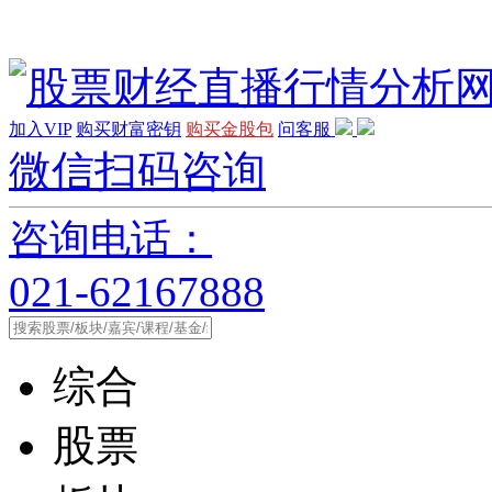
加入VIP
购买财富密钥
购买金股包
问客服
微信扫码咨询
咨询电话：
021-62167888
综合
股票