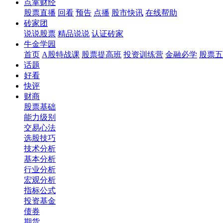
点掌财经
股票直播
回看
预告
点播
股市快讯
在线帮助
砖家团
说说股票
精品说说
认证砖家
牛金学园
首页
A股特战课
股票提高班
投资训练营
金融必学
股票五
话题
好看
快评
财商
股票基础
能力级别
交易心法
选股技巧
技术分析
基本分析
行业分析
宏观分析
指标公式
投资基金
债券
期货