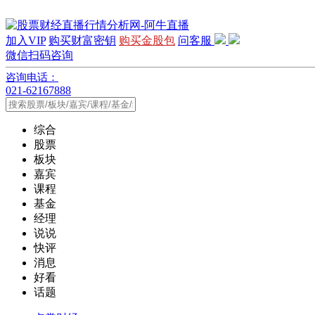
加入VIP
购买财富密钥
购买金股包
问客服
微信扫码咨询
咨询电话：
021-62167888
综合
股票
板块
嘉宾
课程
基金
经理
说说
快评
消息
好看
话题