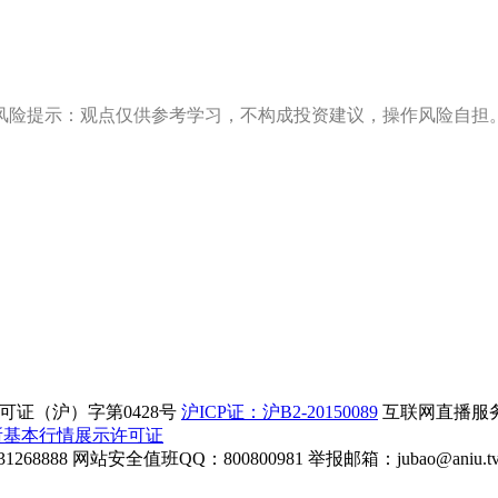
风险提示：观点仅供参考学习，不构成投资建议，操作风险自担
证（沪）字第0428号
沪ICP证：沪B2-20150089
互联网直播服务企
所基本行情展示许可证
268888
网站安全值班QQ：800800981
举报邮箱：
jubao@aniu.t