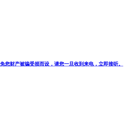
针对避免您财产被骗受损而设，请您一旦收到来电，立即接听。