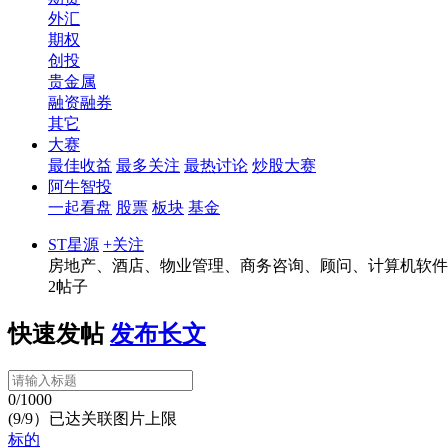
外汇
期权
创投
贵金属
融资融券
其它
大赛
最佳收益
最多关注
最热讨论
炒股大赛
阿牛智投
一起看盘
股票
板块
基金
ST星源
+关注
房地产、酒店、物业管理、商务咨询、顾问、计算机软件
2帖子
快速发帖
发布长文
0/1000
(9/9）已达关联图片上限
标的