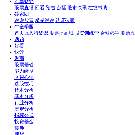
点掌财经
股票直播
回看
预告
点播
股市快讯
在线帮助
砖家团
说说股票
精品说说
认证砖家
牛金学园
首页
A股特战课
股票提高班
投资训练营
金融必学
股票五
话题
好看
快评
财商
股票基础
能力级别
交易心法
选股技巧
技术分析
基本分析
行业分析
宏观分析
指标公式
投资基金
债券
期货