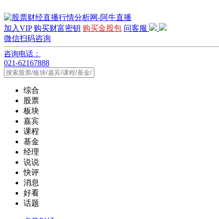
加入VIP
购买财富密钥
购买金股包
问客服
微信扫码咨询
咨询电话：
021-62167888
综合
股票
板块
嘉宾
课程
基金
经理
说说
快评
消息
好看
话题