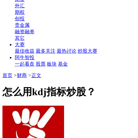
外汇
期权
创投
贵金属
融资融券
其它
大赛
最佳收益
最多关注
最热讨论
炒股大赛
阿牛智投
一起看盘
股票
板块
基金
首页
>
财商
>
正文
怎么用kdj指标炒股？