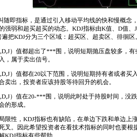
随即指标，是通过引入移动平均线的快和慢概念，
强弱和超买超买的动态。KDJ指标由K值、D值、J值
有普遍把KDJ分为三个区域：超买区、超卖区、徘徊区
D,J）值都超出了***围，说明短期抛压盘较多，
入，属于卖出信号。
D,J）值都在20以下范围，说明短期持有者或者
合卖出，投资者应该持股等待回升的机会。
,J）值在20-***围，说明此时处于持股时间，没
会的形成。
性，KDJ指标也有缺陷，在单边下跌和单边上涨
死叉。因此希望投资者在看技术指标的同时也要根
解KDJ指标有些帮助。