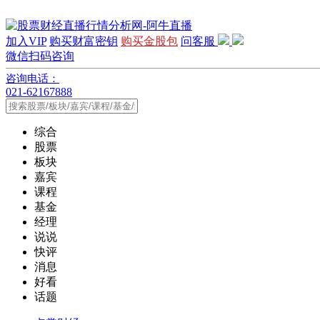
加入VIP
购买财富密钥
购买金股包
问客服
微信扫码咨询
咨询电话：
021-62167888
综合
股票
板块
嘉宾
课程
基金
经理
说说
快评
消息
好看
话题