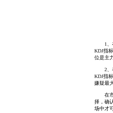
1、在
KDJ
位是主
2、在
KDJ
嫌疑最
在市场
择，确
场中才