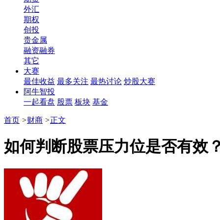
外汇
期权
创投
贵金属
融资融券
其它
大赛
最佳收益
最多关注
最热讨论
炒股大赛
阿牛智投
一起看盘
股票
板块
基金
首页
>
财商
>
正文
如何判断股票压力位是否有效