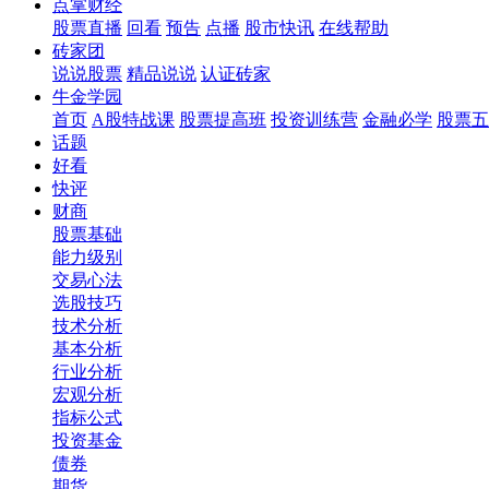
点掌财经
股票直播
回看
预告
点播
股市快讯
在线帮助
砖家团
说说股票
精品说说
认证砖家
牛金学园
首页
A股特战课
股票提高班
投资训练营
金融必学
股票五
话题
好看
快评
财商
股票基础
能力级别
交易心法
选股技巧
技术分析
基本分析
行业分析
宏观分析
指标公式
投资基金
债券
期货