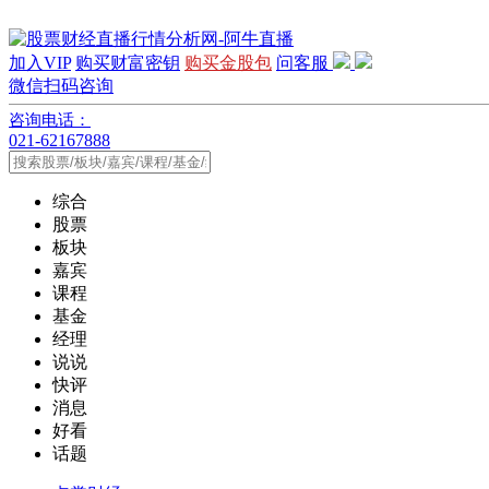
加入VIP
购买财富密钥
购买金股包
问客服
微信扫码咨询
咨询电话：
021-62167888
综合
股票
板块
嘉宾
课程
基金
经理
说说
快评
消息
好看
话题