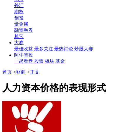
外汇
期权
创投
贵金属
融资融券
其它
大赛
最佳收益
最多关注
最热讨论
炒股大赛
阿牛智投
一起看盘
股票
板块
基金
首页
>
财商
>
正文
人力资本价格的表现形式