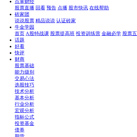
点掌财经
股票直播
回看
预告
点播
股市快讯
在线帮助
砖家团
说说股票
精品说说
认证砖家
牛金学园
首页
A股特战课
股票提高班
投资训练营
金融必学
股票五
话题
好看
快评
财商
股票基础
能力级别
交易心法
选股技巧
技术分析
基本分析
行业分析
宏观分析
指标公式
投资基金
债券
期货