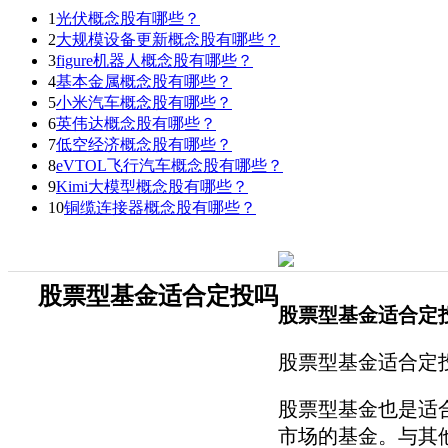
1
光伏概念股有哪些？
2
大规模设备更新概念股有哪些？
3
figure机器人概念股有哪些？
4
基本金属概念股有哪些？
5
小米汽车概念股有哪些？
6
英伟达概念股有哪些？
7
低空经济概念股有哪些？
8
eVTOL飞行汽车概念股有哪些？
9
Kimi大模型概念股有哪些？
10
铜缆连接器概念股有哪些？
股票型基金适合定投吗
股票型基金适合定
股票型基金适合定
股票型基金也是适
市场的基金。与其