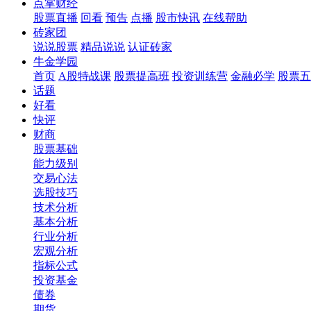
点掌财经
股票直播
回看
预告
点播
股市快讯
在线帮助
砖家团
说说股票
精品说说
认证砖家
牛金学园
首页
A股特战课
股票提高班
投资训练营
金融必学
股票五
话题
好看
快评
财商
股票基础
能力级别
交易心法
选股技巧
技术分析
基本分析
行业分析
宏观分析
指标公式
投资基金
债券
期货