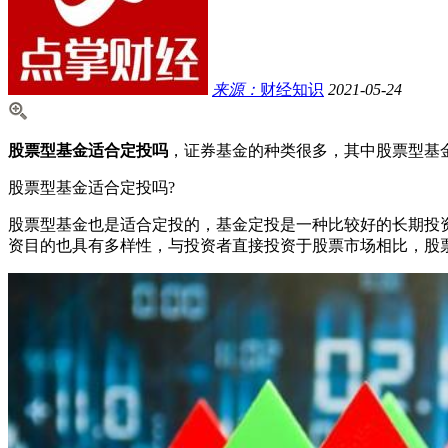
来源：
财经知识
2021-05-24
股票型基金适合定投吗
，证券基金的种类很多，其中股票型基
股票型基金适合定投吗?
股票型基金也是适合定投的，基金定投是一种比较好的长期投
资目的也具有多样性，与投资者直接投资于股票市场相比，股