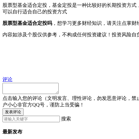
股票型基金适合定投，基金定投是一种比较好的长期投资方式
可以自行适合自己的投资方式
股票型基金适合定投吗
，想学习更多财经知识，请关注点掌财经
内容如涉及个股仅供参考，不构成任何投资建议！投资风险自
评论
点击输入您的评论（文明发言、理性评论，勿发恶意评论，禁
户小心非官方QQ号，谨防上当受骗！
发表评论
搜索
最新发布