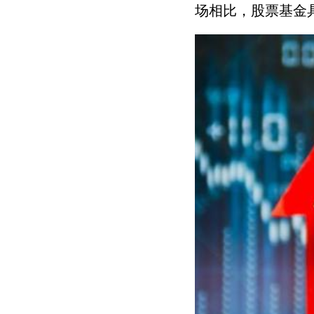
场相比，股票基金