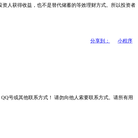
投资人获得收益，也不是替代储蓄的等效理财方式。所以投资者
分享到：
小程序
QQ号或其他联系方式！
请勿向他人索要联系方式。请所有用