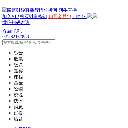
加入VIP
购买财富密钥
购买金股包
问客服
微信扫码咨询
咨询电话：
021-62167888
综合
股票
板块
嘉宾
课程
基金
经理
说说
快评
消息
好看
话题