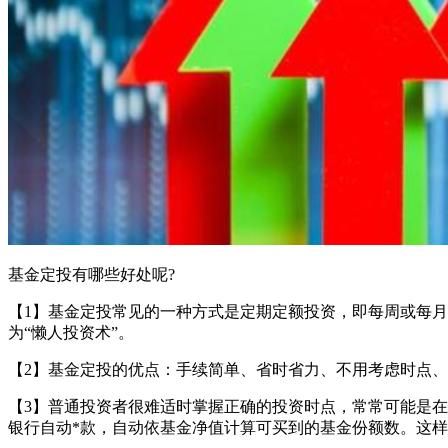
基金定投有哪些好处呢?
【1】基金定投常见的一种方式是定期定额投资，即每周或每
为“懒人投资术”。
【2】基金定投的优点：手续简单、省时省力、不用考虑时点
【3】普通投资者很难适时掌握正确的投资时点，常常可能是
银行自动*款，自动依基金净值计算可买到的基金份额数。这