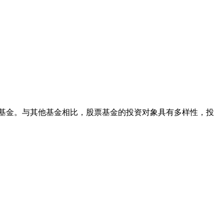
基金。与其他基金相比，股票基金的投资对象具有多样性，投