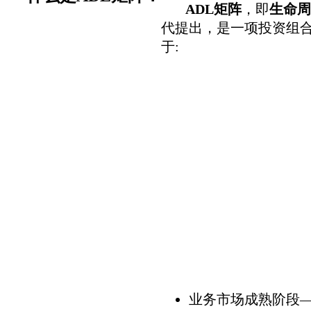
ADL矩阵
，即
生命周
代提出，是一项投资组
于:
业务市场成熟阶段