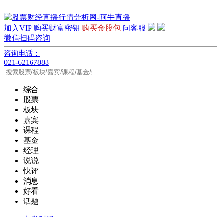
加入VIP
购买财富密钥
购买金股包
问客服
微信扫码咨询
咨询电话：
021-62167888
综合
股票
板块
嘉宾
课程
基金
经理
说说
快评
消息
好看
话题