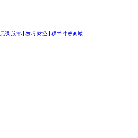
元课
股市小技巧
财经小课堂
牛券商城