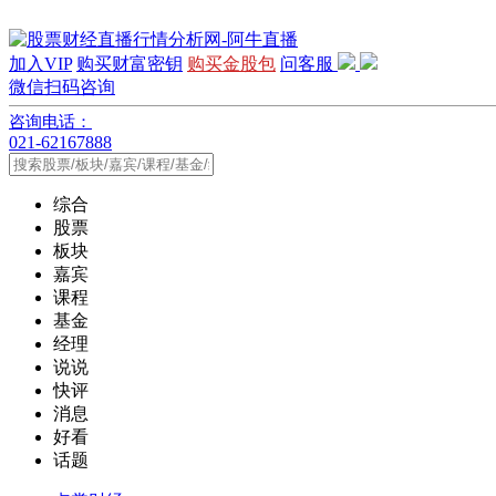
加入VIP
购买财富密钥
购买金股包
问客服
微信扫码咨询
咨询电话：
021-62167888
综合
股票
板块
嘉宾
课程
基金
经理
说说
快评
消息
好看
话题