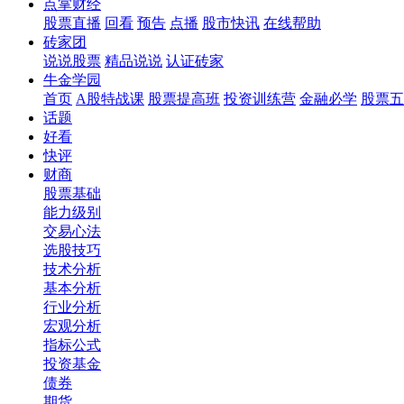
点掌财经
股票直播
回看
预告
点播
股市快讯
在线帮助
砖家团
说说股票
精品说说
认证砖家
牛金学园
首页
A股特战课
股票提高班
投资训练营
金融必学
股票五
话题
好看
快评
财商
股票基础
能力级别
交易心法
选股技巧
技术分析
基本分析
行业分析
宏观分析
指标公式
投资基金
债券
期货