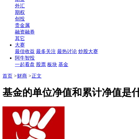
外汇
期权
创投
贵金属
融资融券
其它
大赛
最佳收益
最多关注
最热讨论
炒股大赛
阿牛智投
一起看盘
股票
板块
基金
首页
>
财商
>
正文
基金的单位净值和累计净值是