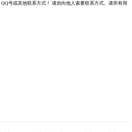
QQ号或其他联系方式！
请勿向他人索要联系方式。请所有用