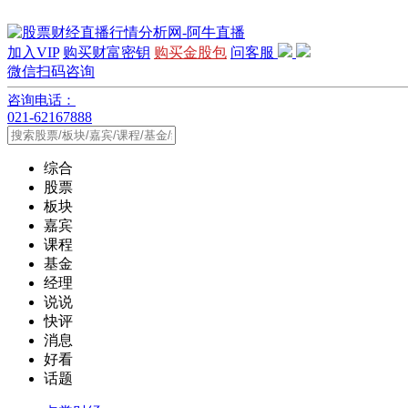
加入VIP
购买财富密钥
购买金股包
问客服
微信扫码咨询
咨询电话：
021-62167888
综合
股票
板块
嘉宾
课程
基金
经理
说说
快评
消息
好看
话题