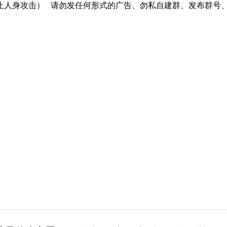
止人身攻击）
请勿发任何形式的广告、勿私自建群、发布群号、