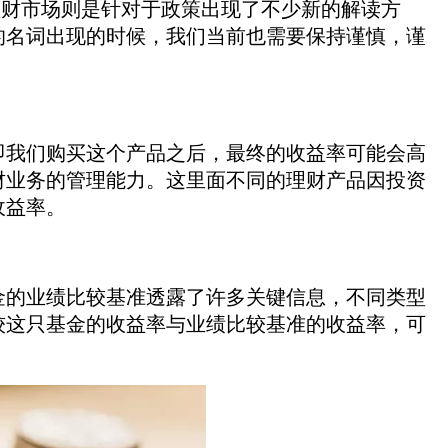
理财市场则是针对于政策出现了不少新的解读方
的名词出现的时候，我们当前也需要保持谨慎，谨
我们购买这个产品之后，最终的收益率可能会高
财业务的管理能力。这里面不同的理财产品因投资
收益率。
的业绩比较基准透露了许多关键信息，不同类型
较这只基金的收益率与业绩比较基准的收益率，可