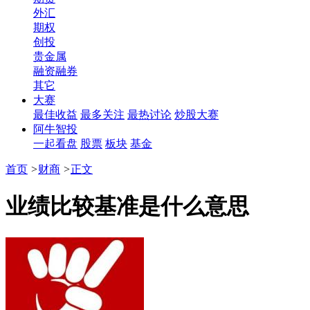
外汇
期权
创投
贵金属
融资融券
其它
大赛
最佳收益
最多关注
最热讨论
炒股大赛
阿牛智投
一起看盘
股票
板块
基金
首页
>
财商
>
正文
业绩比较基准是什么意思