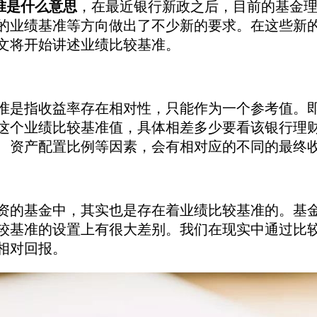
准是什么意思
，在最近银行新政之后，目前的基金
的业绩基准等方向做出了不少新的要求。在这些新
文将开始讲述业绩比较基准。
指收益率存在相对性，只能作为一个参考值。即
这个业绩比较基准值，具体相差多少要看该银行理
、资产配置比例等因素，会有相对应的不同的最终
基金中，其实也是存在着业绩比较基准的。基金
较基准的设置上有很大差别。我们在现实中通过比
相对回报。