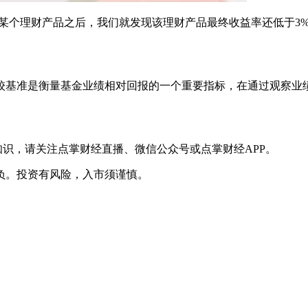
个理财产品之后，我们就发现该理财产品最终收益率还低于3%
基准是衡量基金业绩相对回报的一个重要指标，在通过观察业绩
识，请关注点掌财经直播、微信公众号或点掌财经APP。
负。投资有风险，入市须谨慎。