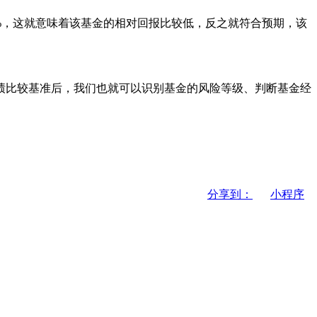
，这就意味着该基金的相对回报比较低，反之就符合预期，该
比较基准后，我们也就可以识别基金的风险等级、判断基金经
分享到：
小程序