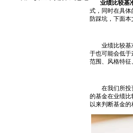
业绩比较基
式，同时在具体
防踩坑，下面本
业绩比较基准是
于也可能会低于
范围、风格特征
在我们所投资的
的基金在业绩比
以来判断基金的