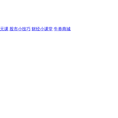
元课
股市小技巧
财经小课堂
牛券商城