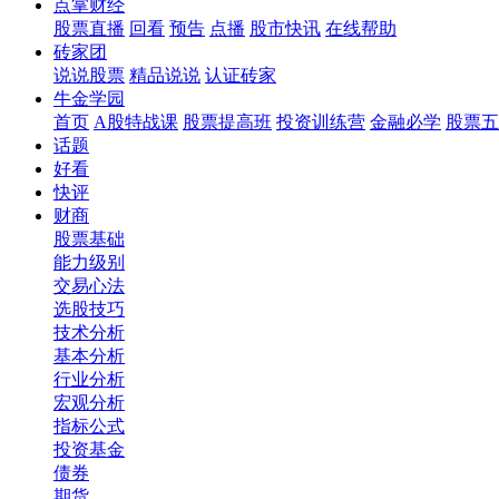
点掌财经
股票直播
回看
预告
点播
股市快讯
在线帮助
砖家团
说说股票
精品说说
认证砖家
牛金学园
首页
A股特战课
股票提高班
投资训练营
金融必学
股票五
话题
好看
快评
财商
股票基础
能力级别
交易心法
选股技巧
技术分析
基本分析
行业分析
宏观分析
指标公式
投资基金
债券
期货