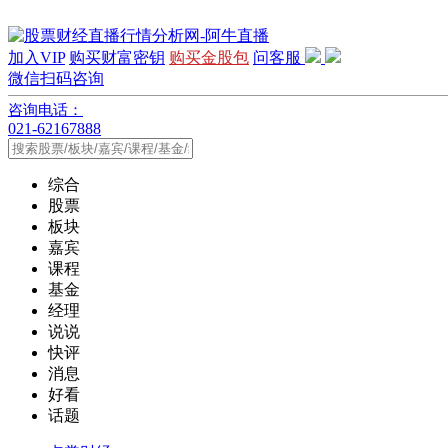
加入VIP
购买财富密钥
购买金股包
问客服
微信扫码咨询
咨询电话：
021-62167888
综合
股票
板块
嘉宾
课程
基金
经理
说说
快评
消息
好看
话题