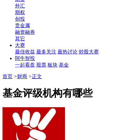
外汇
期权
创投
贵金属
融资融券
其它
大赛
最佳收益
最多关注
最热讨论
炒股大赛
阿牛智投
一起看盘
股票
板块
基金
首页
>
财商
>
正文
基金评级机构有哪些