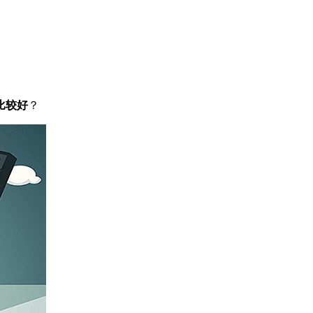
比较好
？