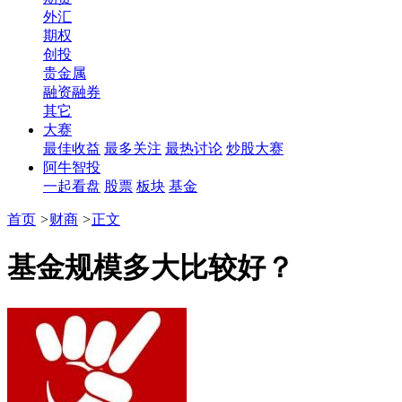
外汇
期权
创投
贵金属
融资融券
其它
大赛
最佳收益
最多关注
最热讨论
炒股大赛
阿牛智投
一起看盘
股票
板块
基金
首页
>
财商
>
正文
基金规模多大比较好？