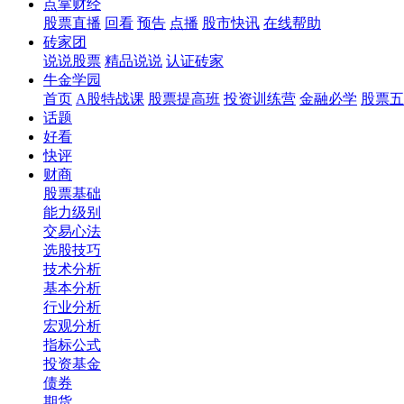
点掌财经
股票直播
回看
预告
点播
股市快讯
在线帮助
砖家团
说说股票
精品说说
认证砖家
牛金学园
首页
A股特战课
股票提高班
投资训练营
金融必学
股票五
话题
好看
快评
财商
股票基础
能力级别
交易心法
选股技巧
技术分析
基本分析
行业分析
宏观分析
指标公式
投资基金
债券
期货