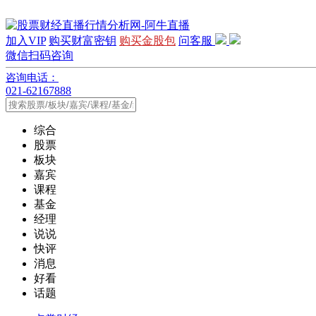
加入VIP
购买财富密钥
购买金股包
问客服
微信扫码咨询
咨询电话：
021-62167888
综合
股票
板块
嘉宾
课程
基金
经理
说说
快评
消息
好看
话题