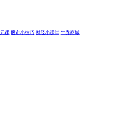
元课
股市小技巧
财经小课堂
牛券商城