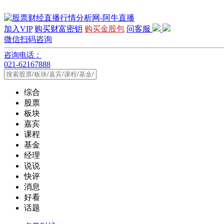
加入VIP
购买财富密钥
购买金股包
问客服
微信扫码咨询
咨询电话：
021-62167888
综合
股票
板块
嘉宾
课程
基金
经理
说说
快评
消息
好看
话题