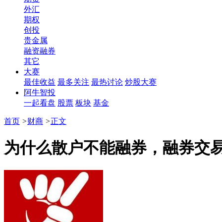
外汇
期权
创投
贵金属
融资融券
其它
大赛
最佳收益
最多关注
最热讨论
炒股大赛
阿牛智投
一起看盘
股票
板块
基金
首页
>
财商
>
正文
为什么散户不能融券，融券交