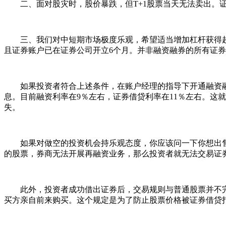
二、面对股灾时，股价暴跌，但T+1股票当天无法卖出。证
三、我们对中短期市场极度乐观，希望适当增加杠杆获得超额
且证券账户已在证券公司开立6个月。并非融资融券的所有证
如果投资者符合上述条件，在账户经理的指导下开通融资融
息。目前融资利率在9％左右，证券借贷利率在11％左右。这
失。
如果对做空的投资机会持乐观态度，你应该问一下你想出售的
的股票，券商无法开展再融资业务，那么投资者就无法交易证
此外，投资者成功借出证券后，交易规则与普通股票并不完
买方亲自前来购买。这个规定是为了防止股票价格被证券借贷