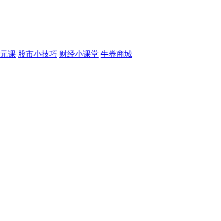
元课
股市小技巧
财经小课堂
牛券商城