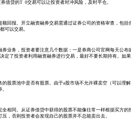
券借贷的T 0交易可以让投资者对冲风险，及时平仓。
回报。开立融资融券交易需通过证券公司的资格审查，包括但不
券都可以交易。
券业务，投资者要注意几个数据：一是券商公司官网每天公布的
就决定了投资者利用融资融券进行交易，最好不要长期持有。如果
股票池中是否有股票。由于a股市场不允许裸卖空（可以理解
券。
全相同。从证券借贷中获得的股票不能像往常一样根据买方的报
打压，否则投资者会发现自己的股票并不总能卖出去。