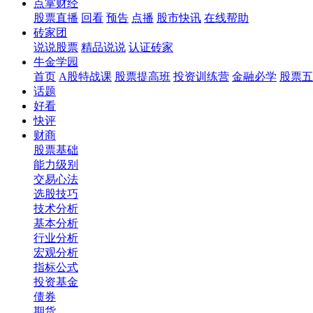
点掌财经
股票直播
回看
预告
点播
股市快讯
在线帮助
砖家团
说说股票
精品说说
认证砖家
牛金学园
首页
A股特战课
股票提高班
投资训练营
金融必学
股票五
话题
好看
快评
财商
股票基础
能力级别
交易心法
选股技巧
技术分析
基本分析
行业分析
宏观分析
指标公式
投资基金
债券
期货