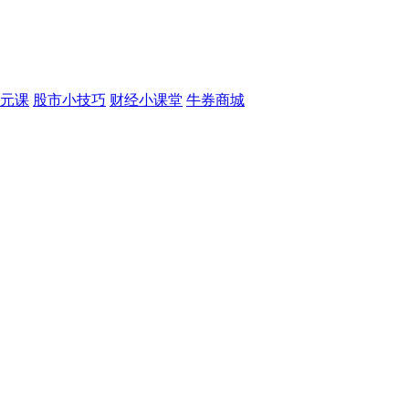
元课
股市小技巧
财经小课堂
牛券商城