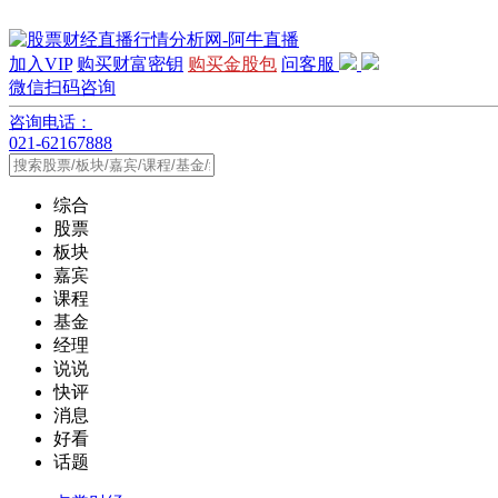
加入VIP
购买财富密钥
购买金股包
问客服
微信扫码咨询
咨询电话：
021-62167888
综合
股票
板块
嘉宾
课程
基金
经理
说说
快评
消息
好看
话题