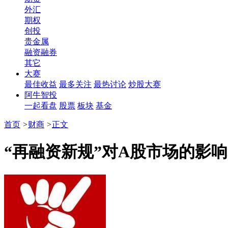
外汇
期权
创投
贵金属
融资融券
其它
大赛
最佳收益
最多关注
最热讨论
炒股大赛
阿牛智投
一起看盘
股票
板块
基金
首页
>
财商
>
正文
“再融资新规”对A股市场的影响