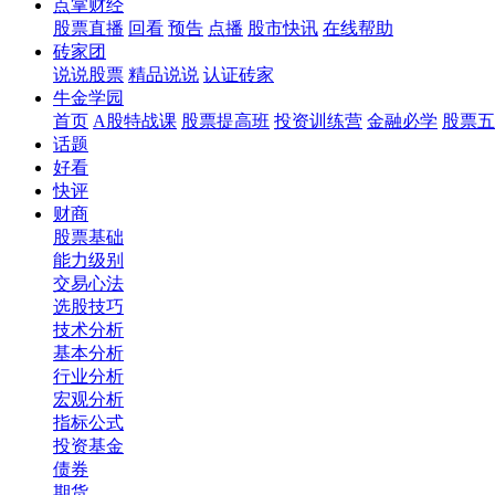
点掌财经
股票直播
回看
预告
点播
股市快讯
在线帮助
砖家团
说说股票
精品说说
认证砖家
牛金学园
首页
A股特战课
股票提高班
投资训练营
金融必学
股票五
话题
好看
快评
财商
股票基础
能力级别
交易心法
选股技巧
技术分析
基本分析
行业分析
宏观分析
指标公式
投资基金
债券
期货