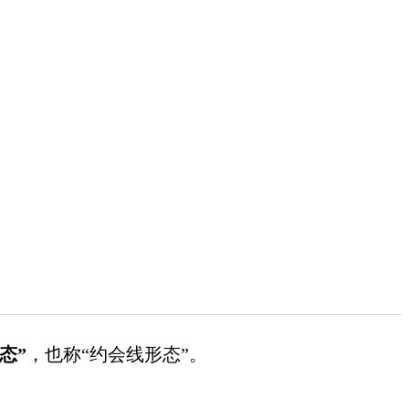
态”
，也称“约会线形态”。