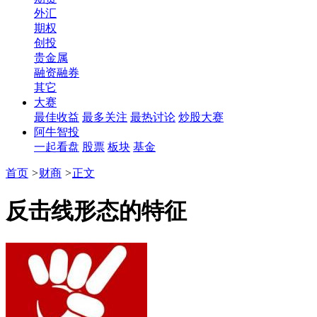
外汇
期权
创投
贵金属
融资融券
其它
大赛
最佳收益
最多关注
最热讨论
炒股大赛
阿牛智投
一起看盘
股票
板块
基金
首页
>
财商
>
正文
反击线形态的特征