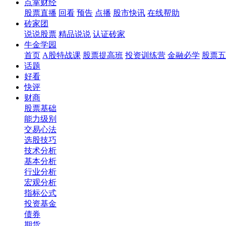
点掌财经
股票直播
回看
预告
点播
股市快讯
在线帮助
砖家团
说说股票
精品说说
认证砖家
牛金学园
首页
A股特战课
股票提高班
投资训练营
金融必学
股票五
话题
好看
快评
财商
股票基础
能力级别
交易心法
选股技巧
技术分析
基本分析
行业分析
宏观分析
指标公式
投资基金
债券
期货