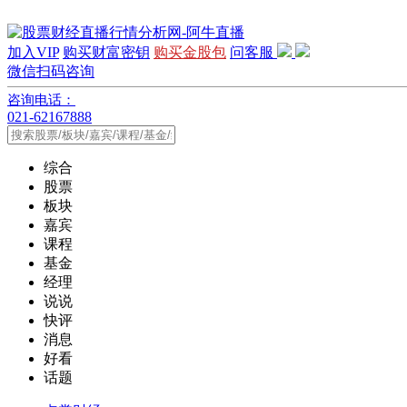
加入VIP
购买财富密钥
购买金股包
问客服
微信扫码咨询
咨询电话：
021-62167888
综合
股票
板块
嘉宾
课程
基金
经理
说说
快评
消息
好看
话题