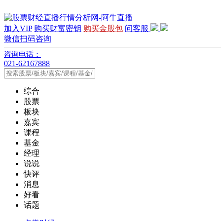
加入VIP
购买财富密钥
购买金股包
问客服
微信扫码咨询
咨询电话：
021-62167888
综合
股票
板块
嘉宾
课程
基金
经理
说说
快评
消息
好看
话题