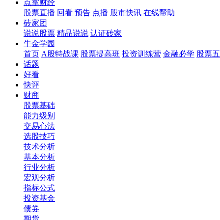
点掌财经
股票直播
回看
预告
点播
股市快讯
在线帮助
砖家团
说说股票
精品说说
认证砖家
牛金学园
首页
A股特战课
股票提高班
投资训练营
金融必学
股票五
话题
好看
快评
财商
股票基础
能力级别
交易心法
选股技巧
技术分析
基本分析
行业分析
宏观分析
指标公式
投资基金
债券
期货