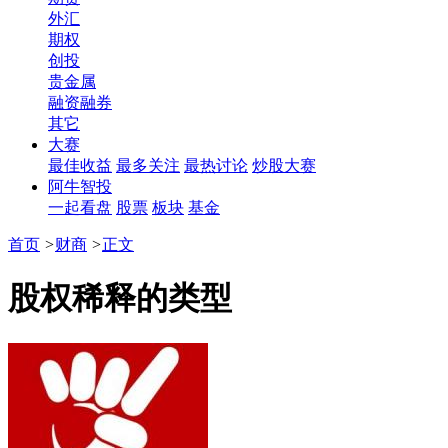
外汇
期权
创投
贵金属
融资融券
其它
大赛
最佳收益
最多关注
最热讨论
炒股大赛
阿牛智投
一起看盘
股票
板块
基金
首页
>
财商
>
正文
股权稀释的类型