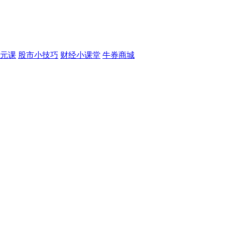
元课
股市小技巧
财经小课堂
牛券商城