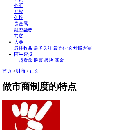
外汇
期权
创投
贵金属
融资融券
其它
大赛
最佳收益
最多关注
最热讨论
炒股大赛
阿牛智投
一起看盘
股票
板块
基金
首页
>
财商
>
正文
做市商制度的特点