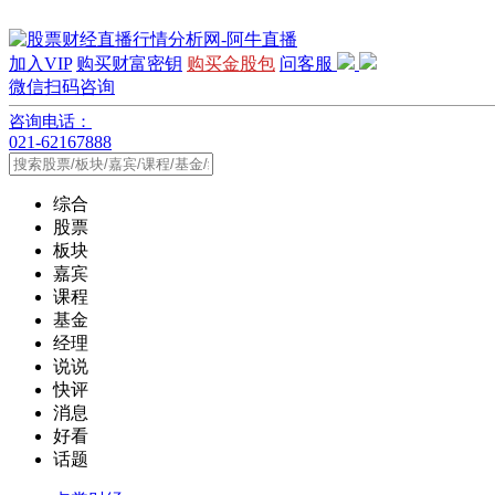
加入VIP
购买财富密钥
购买金股包
问客服
微信扫码咨询
咨询电话：
021-62167888
综合
股票
板块
嘉宾
课程
基金
经理
说说
快评
消息
好看
话题