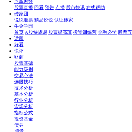
点掌财经
股票直播
回看
预告
点播
股市快讯
在线帮助
砖家团
说说股票
精品说说
认证砖家
牛金学园
首页
A股特战课
股票提高班
投资训练营
金融必学
股票五
话题
好看
快评
财商
股票基础
能力级别
交易心法
选股技巧
技术分析
基本分析
行业分析
宏观分析
指标公式
投资基金
债券
期货