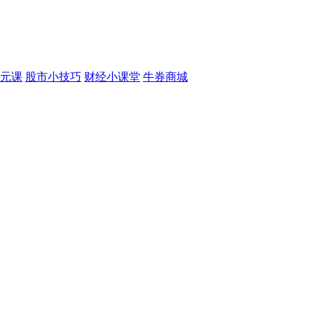
元课
股市小技巧
财经小课堂
牛券商城