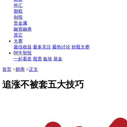
外汇
期权
创投
贵金属
融资融券
其它
大赛
最佳收益
最多关注
最热讨论
炒股大赛
阿牛智投
一起看盘
股票
板块
基金
首页
>
财商
>
正文
追涨不被套五大技巧