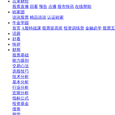
点掌财经
股票直播
回看
预告
点播
股市快讯
在线帮助
砖家团
说说股票
精品说说
认证砖家
牛金学园
首页
A股特战课
股票提高班
投资训练营
金融必学
股票五
话题
好看
快评
财商
股票基础
能力级别
交易心法
选股技巧
技术分析
基本分析
行业分析
宏观分析
指标公式
投资基金
债券
期货