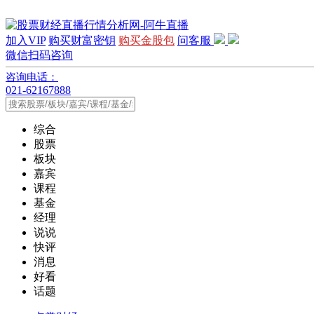
加入VIP
购买财富密钥
购买金股包
问客服
微信扫码咨询
咨询电话：
021-62167888
综合
股票
板块
嘉宾
课程
基金
经理
说说
快评
消息
好看
话题