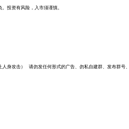
负。投资有风险，入市须谨慎。
止人身攻击）
请勿发任何形式的广告、勿私自建群、发布群号、