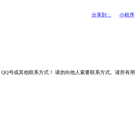
分享到：
小程序
QQ号或其他联系方式！
请勿向他人索要联系方式。请所有用