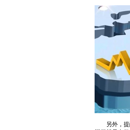
另外，提醒