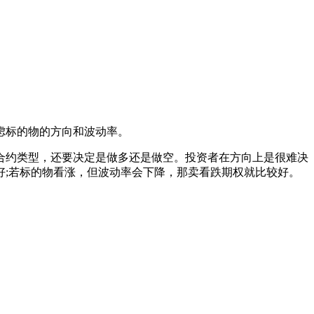
虑标的物的方向和波动率。
约类型，还要决定是做多还是做空。投资者在方向上是很难决
;若标的物看涨，但波动率会下降，那卖看跌期权就比较好。