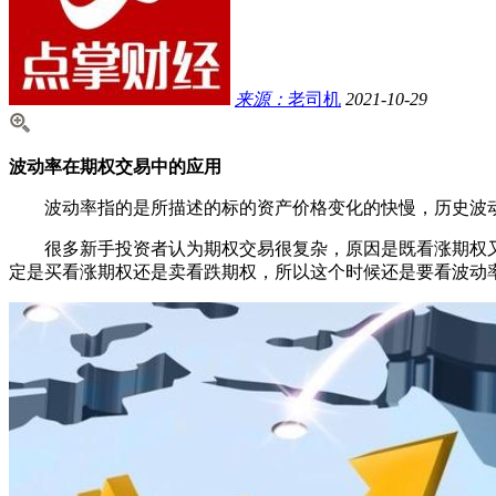
来源：
老司机
2021-10-29
波动率在期权交易中的应用
波动率指的是所描述的标的资产价格变化的快慢，历史波动
很多新手投资者认为期权交易很复杂，原因是既看涨期权又
定是买看涨期权还是卖看跌期权，所以这个时候还是要看波动