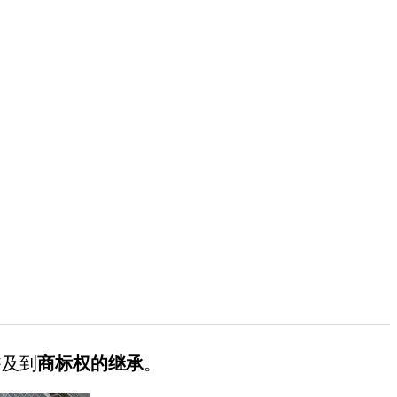
及到
商标权的继承
。