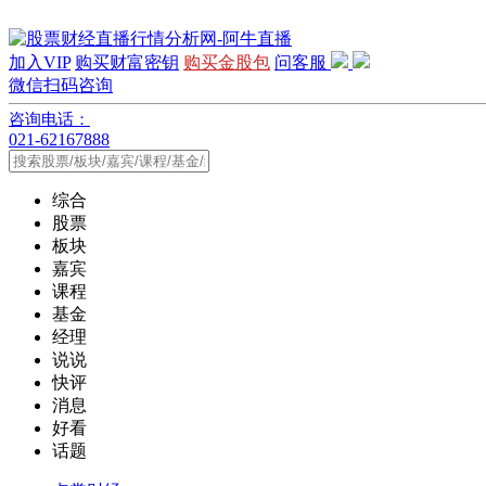
加入VIP
购买财富密钥
购买金股包
问客服
微信扫码咨询
咨询电话：
021-62167888
综合
股票
板块
嘉宾
课程
基金
经理
说说
快评
消息
好看
话题