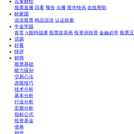
点掌财经
股票直播
回看
预告
点播
股市快讯
在线帮助
砖家团
说说股票
精品说说
认证砖家
牛金学园
首页
A股特战课
股票提高班
投资训练营
金融必学
股票五
话题
好看
快评
财商
股票基础
能力级别
交易心法
选股技巧
技术分析
基本分析
行业分析
宏观分析
指标公式
投资基金
债券
期货