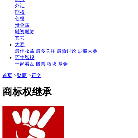
外汇
期权
创投
贵金属
融资融券
其它
大赛
最佳收益
最多关注
最热讨论
炒股大赛
阿牛智投
一起看盘
股票
板块
基金
首页
>
财商
>
正文
商标权继承