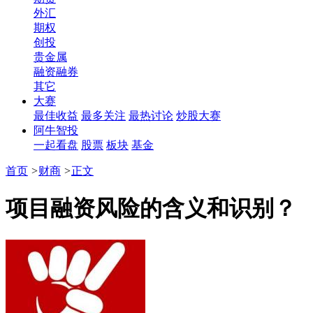
外汇
期权
创投
贵金属
融资融券
其它
大赛
最佳收益
最多关注
最热讨论
炒股大赛
阿牛智投
一起看盘
股票
板块
基金
首页
>
财商
>
正文
项目融资风险的含义和识别？