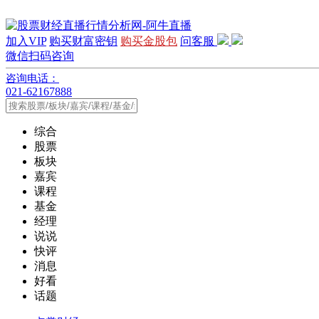
加入VIP
购买财富密钥
购买金股包
问客服
微信扫码咨询
咨询电话：
021-62167888
综合
股票
板块
嘉宾
课程
基金
经理
说说
快评
消息
好看
话题