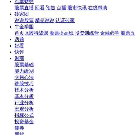
点掌财经
股票直播
回看
预告
点播
股市快讯
在线帮助
砖家团
说说股票
精品说说
认证砖家
牛金学园
首页
A股特战课
股票提高班
投资训练营
金融必学
股票五
话题
好看
快评
财商
股票基础
能力级别
交易心法
选股技巧
技术分析
基本分析
行业分析
宏观分析
指标公式
投资基金
债券
期货