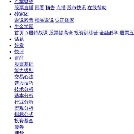
点掌财经
股票直播
回看
预告
点播
股市快讯
在线帮助
砖家团
说说股票
精品说说
认证砖家
牛金学园
首页
A股特战课
股票提高班
投资训练营
金融必学
股票五
话题
好看
快评
财商
股票基础
能力级别
交易心法
选股技巧
技术分析
基本分析
行业分析
宏观分析
指标公式
投资基金
债券
期货