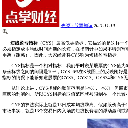
来源：
股票知识
2021-11-19
短线盈亏指标
（CYS）属高低类指标，它描述的是这样一
必须指定成本均线时间周期的长短，在指南针中如果不特别写明，则表
乖离（距离）。因此，大家经常将CYS称为短线盈亏指标。
CYS指标是一个相对指标，我们平时说某股票的CYS值为6
条坐标线之间的间隔是10%，CYS=6%在K线图上的反映刚
指标的情况下能够知道股票的CYS5、CYS13、CYS34和CY
从理论上讲，CYS指标的取值范围是[-∞%，+∞%]，但
巨额的利润的。所以CYS指标的取值范围就被限制在一个比较
CYS的算法实际上就是13日成本均线乖离。假如股价高于13日
市场事实，就是13个交易日内入场的短线投资者的浮动赢利或