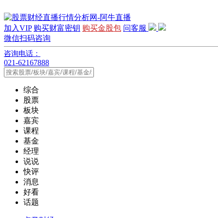
加入VIP
购买财富密钥
购买金股包
问客服
微信扫码咨询
咨询电话：
021-62167888
综合
股票
板块
嘉宾
课程
基金
经理
说说
快评
消息
好看
话题