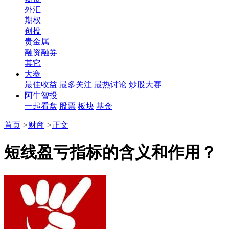
外汇
期权
创投
贵金属
融资融券
其它
大赛
最佳收益
最多关注
最热讨论
炒股大赛
阿牛智投
一起看盘
股票
板块
基金
首页
>
财商
>
正文
短线盈亏指标的含义和作用？