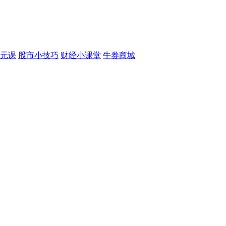
元课
股市小技巧
财经小课堂
牛券商城