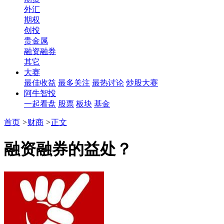
外汇
期权
创投
贵金属
融资融券
其它
大赛
最佳收益
最多关注
最热讨论
炒股大赛
阿牛智投
一起看盘
股票
板块
基金
首页
>
财商
>
正文
融资融券的益处？