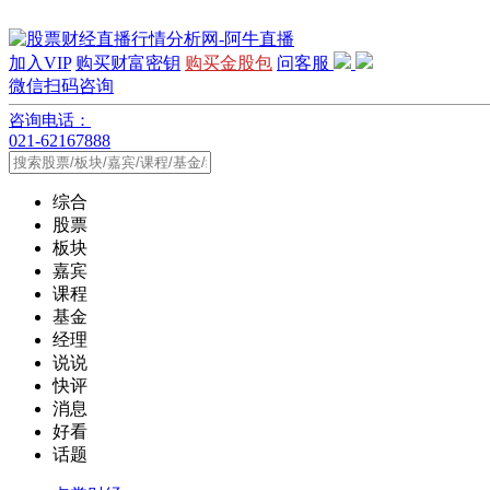
加入VIP
购买财富密钥
购买金股包
问客服
微信扫码咨询
咨询电话：
021-62167888
综合
股票
板块
嘉宾
课程
基金
经理
说说
快评
消息
好看
话题