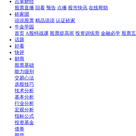
点掌财经
股票直播
回看
预告
点播
股市快讯
在线帮助
砖家团
说说股票
精品说说
认证砖家
牛金学园
首页
A股特战课
股票提高班
投资训练营
金融必学
股票五
话题
好看
快评
财商
股票基础
能力级别
交易心法
选股技巧
技术分析
基本分析
行业分析
宏观分析
指标公式
投资基金
债券
期货