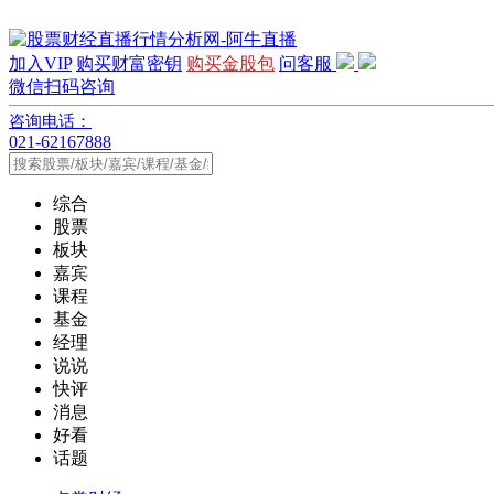
加入VIP
购买财富密钥
购买金股包
问客服
微信扫码咨询
咨询电话：
021-62167888
综合
股票
板块
嘉宾
课程
基金
经理
说说
快评
消息
好看
话题