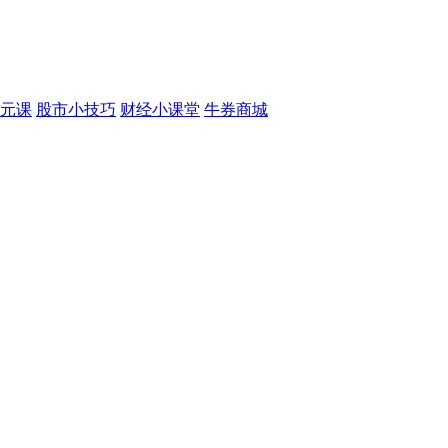
元课
股市小技巧
财经小课堂
牛券商城