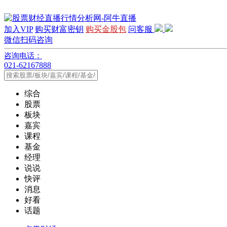
加入VIP
购买财富密钥
购买金股包
问客服
微信扫码咨询
咨询电话：
021-62167888
综合
股票
板块
嘉宾
课程
基金
经理
说说
快评
消息
好看
话题