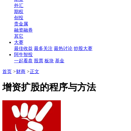
外汇
期权
创投
贵金属
融资融券
其它
大赛
最佳收益
最多关注
最热讨论
炒股大赛
阿牛智投
一起看盘
股票
板块
基金
首页
>
财商
>
正文
增资扩股的程序与方法