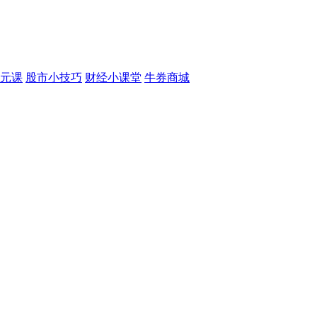
元课
股市小技巧
财经小课堂
牛券商城