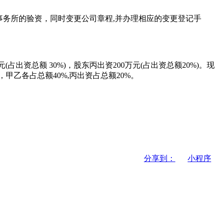
事务所的验资，同时变更公司章程,并办理相应的变更登记手
占出资总额 30%)，股东丙出资200万元(占出资总额20%)。现
，甲乙各占总额40%,丙出资占总额20%。
分享到：
小程序