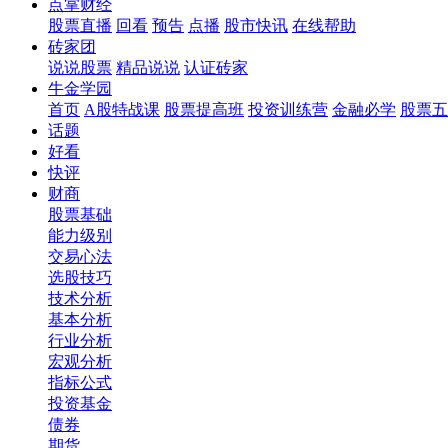
点掌财经
股票直播
回看
预告
点播
股市快讯
在线帮助
砖家团
说说股票
精品说说
认证砖家
牛金学园
首页
A股特战课
股票提高班
投资训练营
金融必学
股票五
话题
好看
快评
财商
股票基础
能力级别
交易心法
选股技巧
技术分析
基本分析
行业分析
宏观分析
指标公式
投资基金
债券
期货