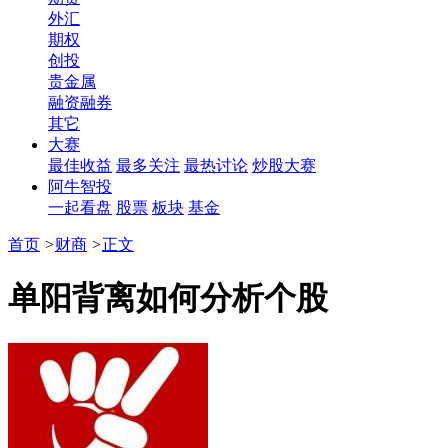
外汇
期权
创投
贵金属
融资融券
其它
大赛
最佳收益
最多关注
最热讨论
炒股大赛
阿牛智投
一起看盘
股票
板块
基金
首页
>
财商
>
正文
单阳背离如何分析个股