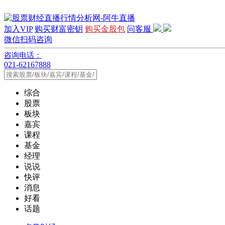
加入VIP
购买财富密钥
购买金股包
问客服
微信扫码咨询
咨询电话：
021-62167888
综合
股票
板块
嘉宾
课程
基金
经理
说说
快评
消息
好看
话题