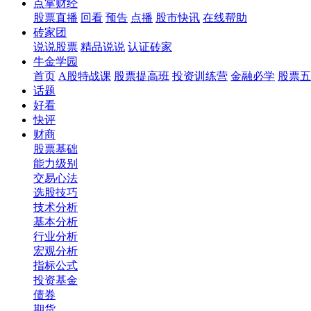
点掌财经
股票直播
回看
预告
点播
股市快讯
在线帮助
砖家团
说说股票
精品说说
认证砖家
牛金学园
首页
A股特战课
股票提高班
投资训练营
金融必学
股票五
话题
好看
快评
财商
股票基础
能力级别
交易心法
选股技巧
技术分析
基本分析
行业分析
宏观分析
指标公式
投资基金
债券
期货