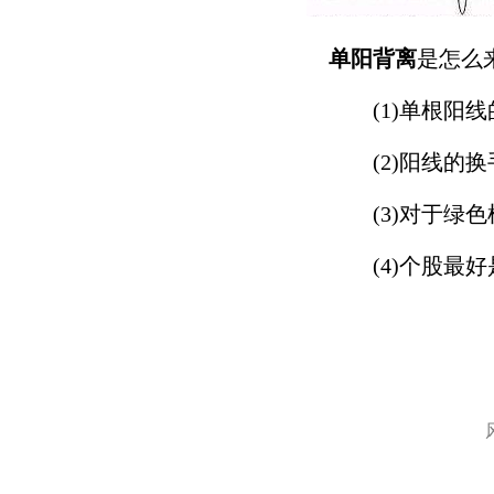
单阳背离
是怎么
(1)单根阳线的
(2)阳线的换手
(3)对于绿色柱线
(4)个股最好是