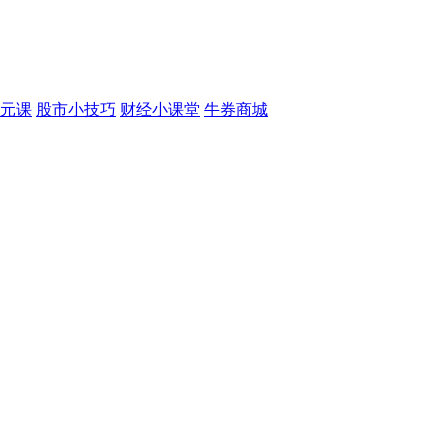
元课
股市小技巧
财经小课堂
牛券商城