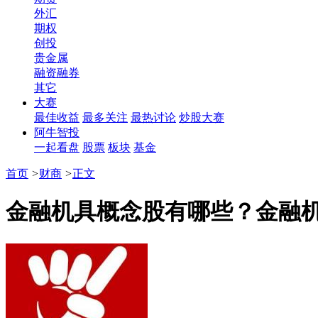
外汇
期权
创投
贵金属
融资融券
其它
大赛
最佳收益
最多关注
最热讨论
炒股大赛
阿牛智投
一起看盘
股票
板块
基金
首页
>
财商
>
正文
金融机具概念股有哪些？金融