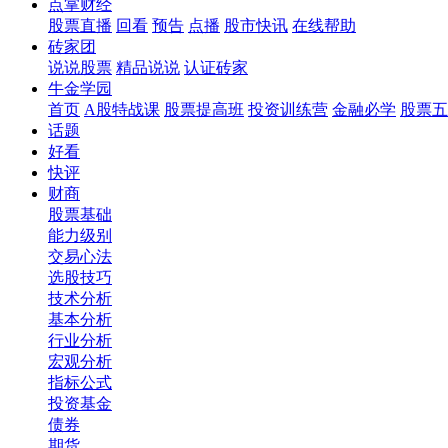
点掌财经
股票直播
回看
预告
点播
股市快讯
在线帮助
砖家团
说说股票
精品说说
认证砖家
牛金学园
首页
A股特战课
股票提高班
投资训练营
金融必学
股票五
话题
好看
快评
财商
股票基础
能力级别
交易心法
选股技巧
技术分析
基本分析
行业分析
宏观分析
指标公式
投资基金
债券
期货