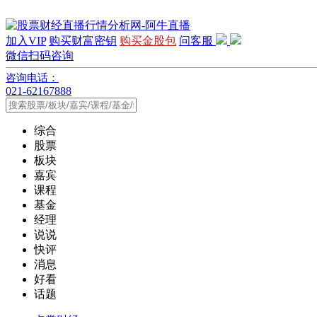
加入VIP
购买财富密钥
购买金股包
问客服
微信扫码咨询
咨询电话：
021-62167888
综合
股票
板块
嘉宾
课程
基金
经理
说说
快评
消息
好看
话题