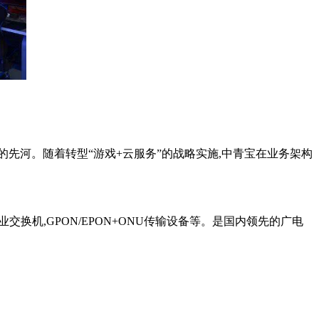
先河。随着转型“游戏+云服务”的战略实施,中青宝在业务架构
换机,GPON/EPON+ONU传输设备等。是国内领先的广电