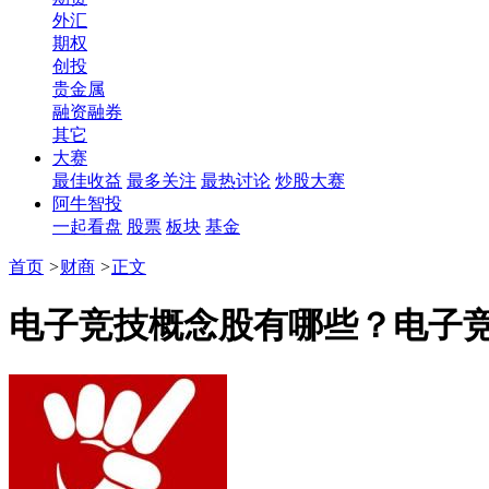
外汇
期权
创投
贵金属
融资融券
其它
大赛
最佳收益
最多关注
最热讨论
炒股大赛
阿牛智投
一起看盘
股票
板块
基金
首页
>
财商
>
正文
电子竞技概念股有哪些？电子