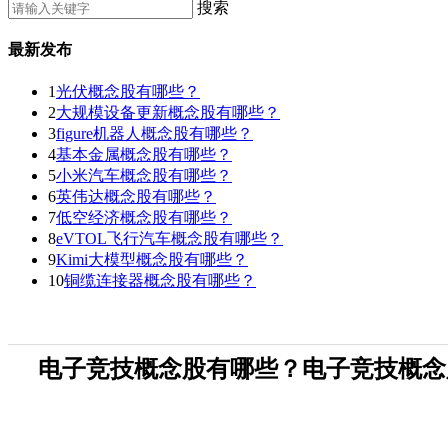
搜索
最新发布
1
光伏概念股有哪些？
2
大规模设备更新概念股有哪些？
3
figure机器人概念股有哪些？
4
基本金属概念股有哪些？
5
小米汽车概念股有哪些？
6
英伟达概念股有哪些？
7
低空经济概念股有哪些？
8
eVTOL飞行汽车概念股有哪些？
9
Kimi大模型概念股有哪些？
10
铜缆连接器概念股有哪些？
电子竞技概念股有哪些？电子竞技概念