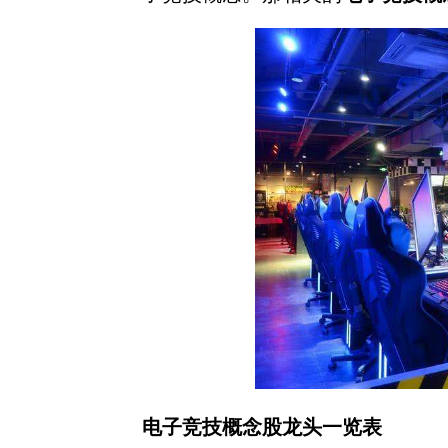
电子竞技概念股龙头一览表