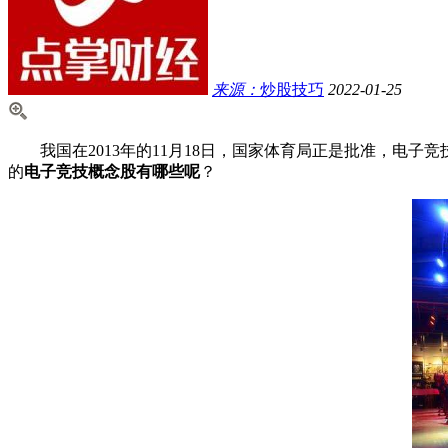
来源：
炒股技巧
2022-01-25
我国在2013年的11月18日，国家体育局正是批准，电子
的
电子竞技概念股有哪些呢
？