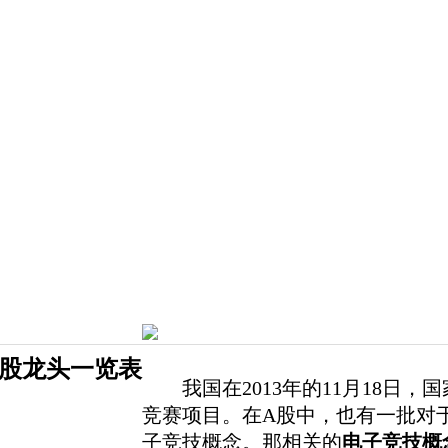
股龙头一览表
我国在2013年的11月18日，
竞赛项目。在A股中，也有一批对
子竞技概念。那相关的
电子竞技概