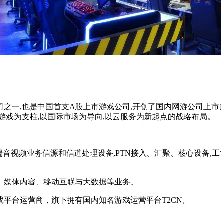
,也是中国首支A股上市游戏公司,开创了国内网游公司上市的
游戏为支柱,以国际市场为导向,以云服务为新起点的战略布局。
视频业务信源和信道处理设备,PTN接入、汇聚、核心设备,工业交
媒体内容、移动互联与大数据等业务。
台运营商，旗下拥有国内知名游戏运营平台T2CN。