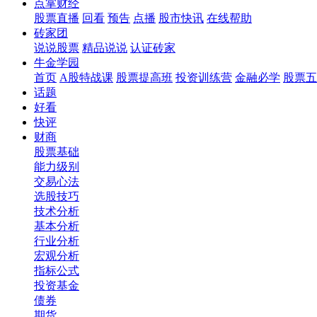
点掌财经
股票直播
回看
预告
点播
股市快讯
在线帮助
砖家团
说说股票
精品说说
认证砖家
牛金学园
首页
A股特战课
股票提高班
投资训练营
金融必学
股票五
话题
好看
快评
财商
股票基础
能力级别
交易心法
选股技巧
技术分析
基本分析
行业分析
宏观分析
指标公式
投资基金
债券
期货