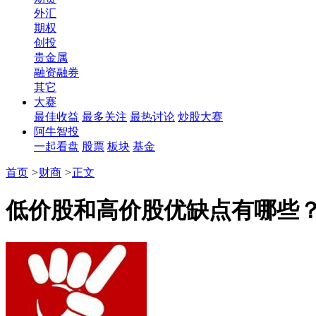
外汇
期权
创投
贵金属
融资融券
其它
大赛
最佳收益
最多关注
最热讨论
炒股大赛
阿牛智投
一起看盘
股票
板块
基金
首页
>
财商
>
正文
低价股和高价股优缺点有哪些