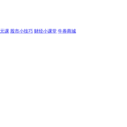
元课
股市小技巧
财经小课堂
牛券商城