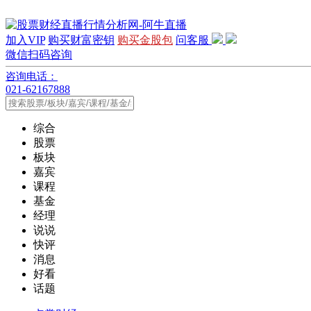
加入VIP
购买财富密钥
购买金股包
问客服
微信扫码咨询
咨询电话：
021-62167888
综合
股票
板块
嘉宾
课程
基金
经理
说说
快评
消息
好看
话题