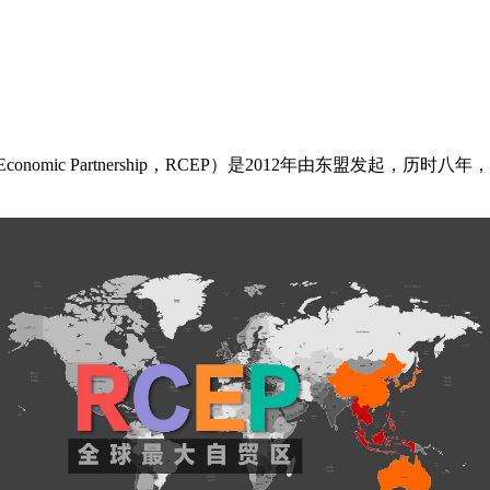
e Economic Partnership，RCEP）是2012年由东盟