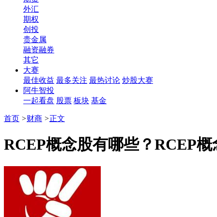
外汇
期权
创投
贵金属
融资融券
其它
大赛
最佳收益
最多关注
最热讨论
炒股大赛
阿牛智投
一起看盘
股票
板块
基金
首页
>
财商
>
正文
RCEP概念股有哪些？RCEP