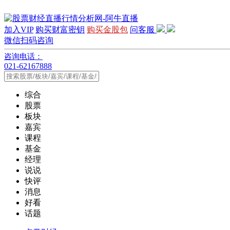
加入VIP
购买财富密钥
购买金股包
问客服
微信扫码咨询
咨询电话：
021-62167888
综合
股票
板块
嘉宾
课程
基金
经理
说说
快评
消息
好看
话题