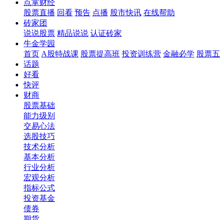
点掌财经
股票直播
回看
预告
点播
股市快讯
在线帮助
砖家团
说说股票
精品说说
认证砖家
牛金学园
首页
A股特战课
股票提高班
投资训练营
金融必学
股票五
话题
好看
快评
财商
股票基础
能力级别
交易心法
选股技巧
技术分析
基本分析
行业分析
宏观分析
指标公式
投资基金
债券
期货