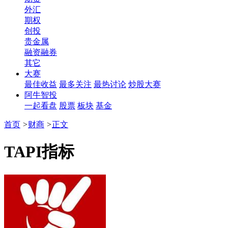
外汇
期权
创投
贵金属
融资融券
其它
大赛
最佳收益
最多关注
最热讨论
炒股大赛
阿牛智投
一起看盘
股票
板块
基金
首页
>
财商
>
正文
​TAPI指标