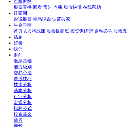
点掌财经
股票直播
回看
预告
点播
股市快讯
在线帮助
砖家团
说说股票
精品说说
认证砖家
牛金学园
首页
A股特战课
股票提高班
投资训练营
金融必学
股票五
话题
好看
快评
财商
股票基础
能力级别
交易心法
选股技巧
技术分析
基本分析
行业分析
宏观分析
指标公式
投资基金
债券
期货