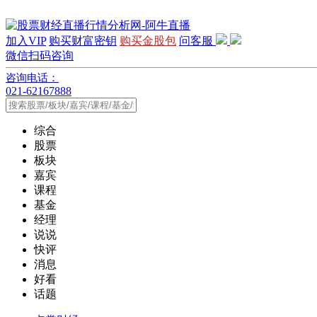
加入VIP
购买财富密钥
购买金股包
问客服
微信扫码咨询
咨询电话：
021-62167888
综合
股票
板块
嘉宾
课程
基金
经理
说说
快评
消息
好看
话题