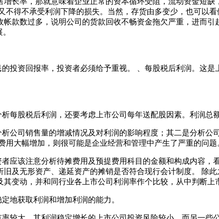
售增长率，那就意味着企业正常的资本循环受阻，流动资金短缺
又不得不承受利润下降的损失。当然，存货由多变少，也可以看
收帐款数过多，说明公司的货款回收不畅资金拖欠严重，进而引
展。
投资回报率，投资者必须给予重视。 、每股税后利润。这是
析每股税后利润，还要考虑上市公司每年送配股因素。利润总
析公司销售量的增减情况及对利润的影响程度；其二是分析公司
种费用大幅增加，则很可能是企业经营和管理中产生了严重的问题
者应该注意分析待摊费用及预提费用科目的金额和构成内容，看
折旧及无形资产、递延资产的摊销是否符合现行会计制度。 除此
及其变动，并和同行业各上市公司利润率作个比较，从中判断上
定地获取利润和增加利润的能力。
率较大，其利润稳定增长的上市公司投资风险较小。而另一些公