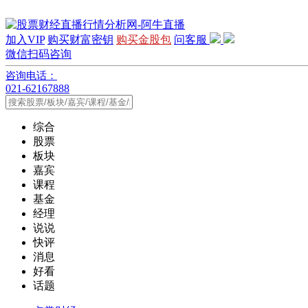
加入VIP
购买财富密钥
购买金股包
问客服
微信扫码咨询
咨询电话：
021-62167888
综合
股票
板块
嘉宾
课程
基金
经理
说说
快评
消息
好看
话题