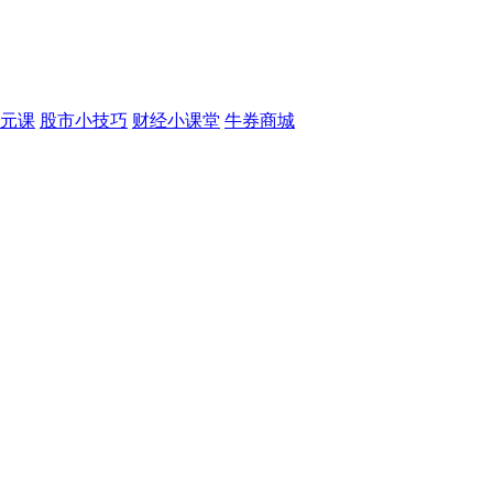
元课
股市小技巧
财经小课堂
牛券商城