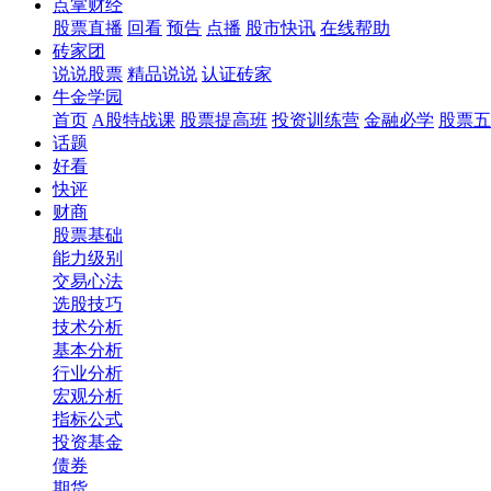
点掌财经
股票直播
回看
预告
点播
股市快讯
在线帮助
砖家团
说说股票
精品说说
认证砖家
牛金学园
首页
A股特战课
股票提高班
投资训练营
金融必学
股票五
话题
好看
快评
财商
股票基础
能力级别
交易心法
选股技巧
技术分析
基本分析
行业分析
宏观分析
指标公式
投资基金
债券
期货