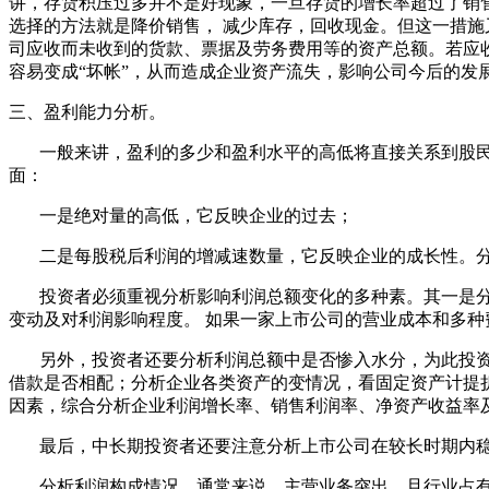
讲，存货积压过多并不是好现象，一旦存货的增长率超过了销
选择的方法就是降价销售， 减少库存，回收现金。但这一措施
司应收而未收到的货款、票据及劳务费用等的资产总额。若应
容易变成“坏帐”，从而造成企业资产流失，影响公司今后的发
三、盈利能力分析。
一般来讲，盈利的多少和盈利水平的高低将直接关系到股民的
面：
一是绝对量的高低，它反映企业的过去；
二是每股税后利润的增减速数量，它反映企业的成长性。分
投资者必须重视分析影响利润总额变化的多种素。其一是分
变动及对利润影响程度。 如果一家上市公司的营业成本和多
另外，投资者还要分析利润总额中是否惨入水分，为此投资
借款是否相配；分析企业各类资产的变情况，看固定资产计提
因素，综合分析企业利润增长率、销售利润率、净资产收益率
最后，中长期投资者还要注意分析上市公司在较长时期内稳
分析利润构成情况。通常来说，主营业务突出，且行业占有