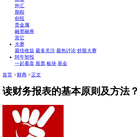
外汇
期权
创投
贵金属
融资融券
其它
大赛
最佳收益
最多关注
最热讨论
炒股大赛
阿牛智投
一起看盘
股票
板块
基金
首页
>
财商
>
正文
读财务报表的基本原则及方法