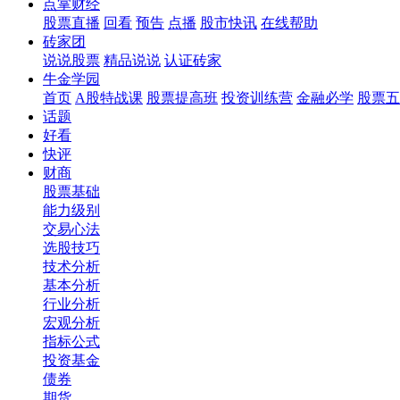
点掌财经
股票直播
回看
预告
点播
股市快讯
在线帮助
砖家团
说说股票
精品说说
认证砖家
牛金学园
首页
A股特战课
股票提高班
投资训练营
金融必学
股票五
话题
好看
快评
财商
股票基础
能力级别
交易心法
选股技巧
技术分析
基本分析
行业分析
宏观分析
指标公式
投资基金
债券
期货