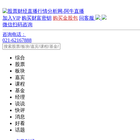
加入VIP
购买财富密钥
购买金股包
问客服
微信扫码咨询
咨询电话：
021-62167888
综合
股票
板块
嘉宾
课程
基金
经理
说说
快评
消息
好看
话题