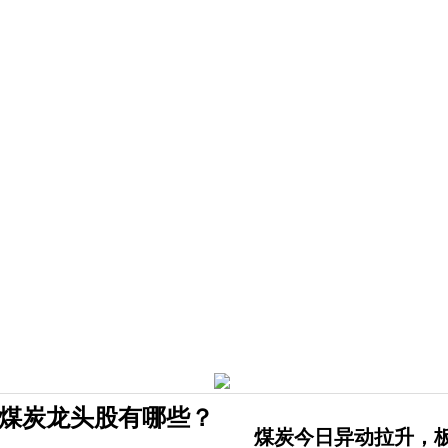
？煤炭龙头股有哪些？
煤炭今日异动拉升，板