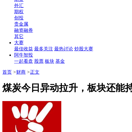
外汇
期权
创投
贵金属
融资融券
其它
大赛
最佳收益
最多关注
最热讨论
炒股大赛
阿牛智投
一起看盘
股票
板块
基金
首页
>
财商
>
正文
​煤炭今日异动拉升，板块还能