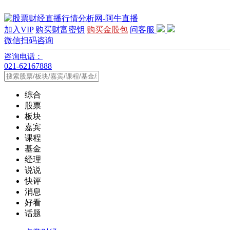
加入VIP
购买财富密钥
购买金股包
问客服
微信扫码咨询
咨询电话：
021-62167888
综合
股票
板块
嘉宾
课程
基金
经理
说说
快评
消息
好看
话题