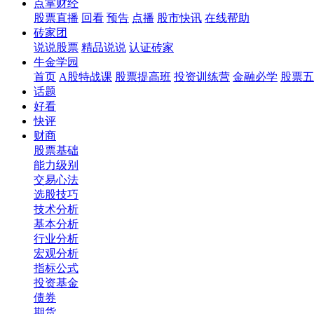
点掌财经
股票直播
回看
预告
点播
股市快讯
在线帮助
砖家团
说说股票
精品说说
认证砖家
牛金学园
首页
A股特战课
股票提高班
投资训练营
金融必学
股票五
话题
好看
快评
财商
股票基础
能力级别
交易心法
选股技巧
技术分析
基本分析
行业分析
宏观分析
指标公式
投资基金
债券
期货