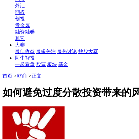
外汇
期权
创投
贵金属
融资融券
其它
大赛
最佳收益
最多关注
最热讨论
炒股大赛
阿牛智投
一起看盘
股票
板块
基金
首页
>
财商
>
正文
如何避免过度分散投资带来的