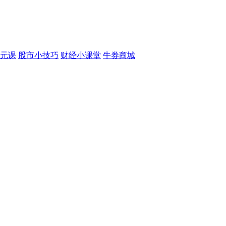
元课
股市小技巧
财经小课堂
牛券商城