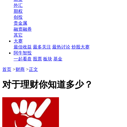
外汇
期权
创投
贵金属
融资融券
其它
大赛
最佳收益
最多关注
最热讨论
炒股大赛
阿牛智投
一起看盘
股票
板块
基金
首页
>
财商
>
正文
对于理财你知道多少？