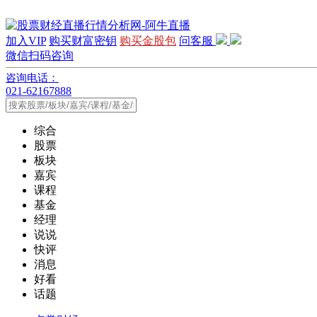
加入VIP
购买财富密钥
购买金股包
问客服
微信扫码咨询
咨询电话：
021-62167888
综合
股票
板块
嘉宾
课程
基金
经理
说说
快评
消息
好看
话题