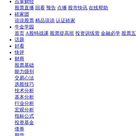
点掌财经
股票直播
回看
预告
点播
股市快讯
在线帮助
砖家团
说说股票
精品说说
认证砖家
牛金学园
首页
A股特战课
股票提高班
投资训练营
金融必学
股票五
话题
好看
快评
财商
股票基础
能力级别
交易心法
选股技巧
技术分析
基本分析
行业分析
宏观分析
指标公式
投资基金
债券
期货