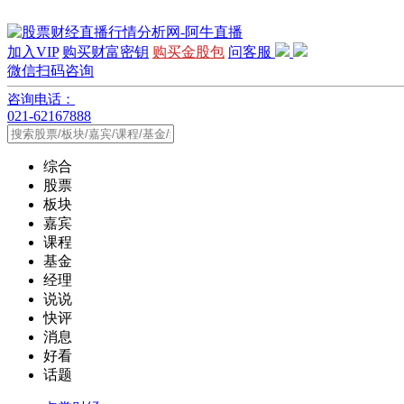
加入VIP
购买财富密钥
购买金股包
问客服
微信扫码咨询
咨询电话：
021-62167888
综合
股票
板块
嘉宾
课程
基金
经理
说说
快评
消息
好看
话题