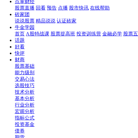
点掌财经
股票直播
回看
预告
点播
股市快讯
在线帮助
砖家团
说说股票
精品说说
认证砖家
牛金学园
首页
A股特战课
股票提高班
投资训练营
金融必学
股票五
话题
好看
快评
财商
股票基础
能力级别
交易心法
选股技巧
技术分析
基本分析
行业分析
宏观分析
指标公式
投资基金
债券
期货