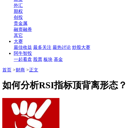
外汇
期权
创投
贵金属
融资融券
其它
大赛
最佳收益
最多关注
最热讨论
炒股大赛
阿牛智投
一起看盘
股票
板块
基金
首页
>
财商
>
正文
如何分析RSI指标顶背离形态？