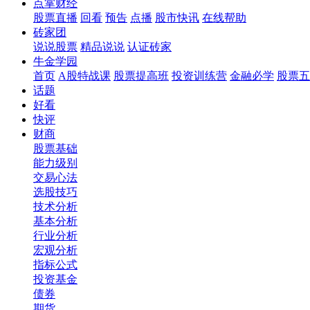
点掌财经
股票直播
回看
预告
点播
股市快讯
在线帮助
砖家团
说说股票
精品说说
认证砖家
牛金学园
首页
A股特战课
股票提高班
投资训练营
金融必学
股票五
话题
好看
快评
财商
股票基础
能力级别
交易心法
选股技巧
技术分析
基本分析
行业分析
宏观分析
指标公式
投资基金
债券
期货