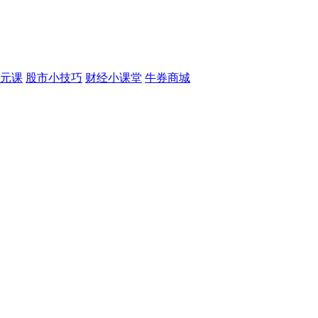
元课
股市小技巧
财经小课堂
牛券商城