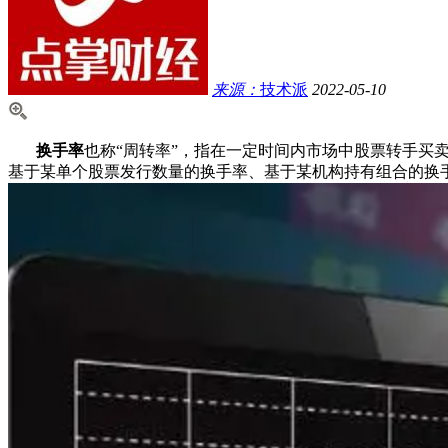
来源：
技术派
2022-05-10
换手率
也称“周转率”，指在一定时间内市场中股票转手买
基于某单个股票发行数量的换手率、基于某机构持有组合的换