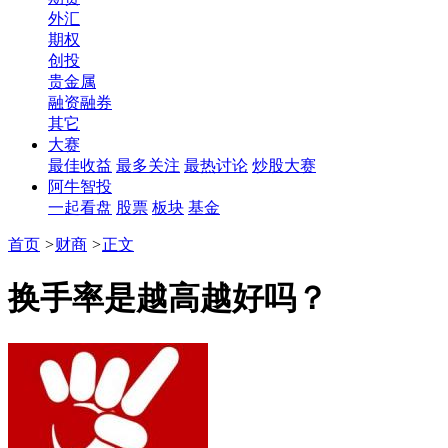
外汇
期权
创投
贵金属
融资融券
其它
大赛
最佳收益
最多关注
最热讨论
炒股大赛
阿牛智投
一起看盘
股票
板块
基金
首页
>
财商
>
正文
换手率是越高越好吗？