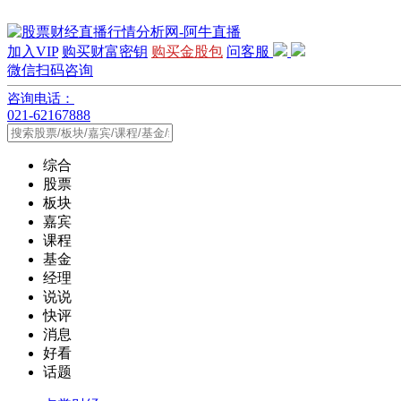
加入VIP
购买财富密钥
购买金股包
问客服
微信扫码咨询
咨询电话：
021-62167888
综合
股票
板块
嘉宾
课程
基金
经理
说说
快评
消息
好看
话题