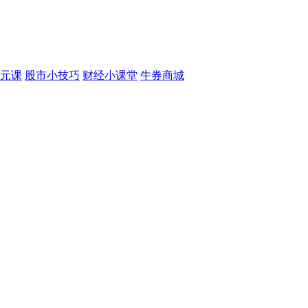
元课
股市小技巧
财经小课堂
牛券商城