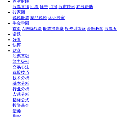
点掌财经
股票直播
回看
预告
点播
股市快讯
在线帮助
砖家团
说说股票
精品说说
认证砖家
牛金学园
首页
A股特战课
股票提高班
投资训练营
金融必学
股票五
话题
好看
快评
财商
股票基础
能力级别
交易心法
选股技巧
技术分析
基本分析
行业分析
宏观分析
指标公式
投资基金
债券
期货