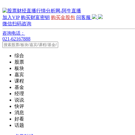
加入VIP
购买财富密钥
购买金股包
问客服
微信扫码咨询
咨询电话：
021-62167888
综合
股票
板块
嘉宾
课程
基金
经理
说说
快评
消息
好看
话题