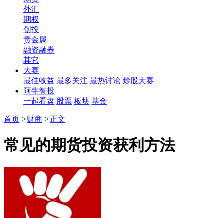
外汇
期权
创投
贵金属
融资融券
其它
大赛
最佳收益
最多关注
最热讨论
炒股大赛
阿牛智投
一起看盘
股票
板块
基金
首页
>
财商
>
正文
常见的期货投资获利方法