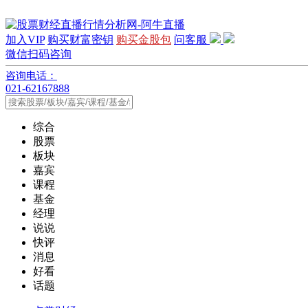
加入VIP
购买财富密钥
购买金股包
问客服
微信扫码咨询
咨询电话：
021-62167888
综合
股票
板块
嘉宾
课程
基金
经理
说说
快评
消息
好看
话题