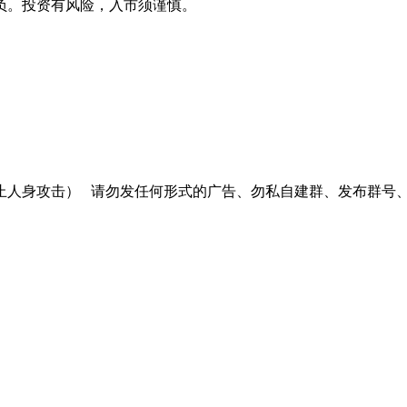
负。投资有风险，入市须谨慎。
止人身攻击）
请勿发任何形式的广告、勿私自建群、发布群号、