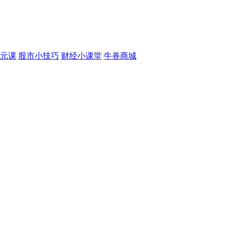
元课
股市小技巧
财经小课堂
牛券商城