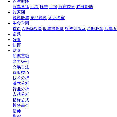
点掌财经
股票直播
回看
预告
点播
股市快讯
在线帮助
砖家团
说说股票
精品说说
认证砖家
牛金学园
首页
A股特战课
股票提高班
投资训练营
金融必学
股票五
话题
好看
快评
财商
股票基础
能力级别
交易心法
选股技巧
技术分析
基本分析
行业分析
宏观分析
指标公式
投资基金
债券
期货