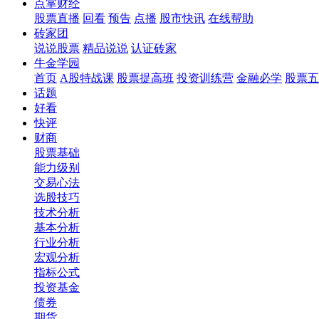
点掌财经
股票直播
回看
预告
点播
股市快讯
在线帮助
砖家团
说说股票
精品说说
认证砖家
牛金学园
首页
A股特战课
股票提高班
投资训练营
金融必学
股票五
话题
好看
快评
财商
股票基础
能力级别
交易心法
选股技巧
技术分析
基本分析
行业分析
宏观分析
指标公式
投资基金
债券
期货