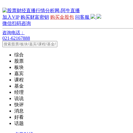
加入VIP
购买财富密钥
购买金股包
问客服
微信扫码咨询
咨询电话：
021-62167888
综合
股票
板块
嘉宾
课程
基金
经理
说说
快评
消息
好看
话题