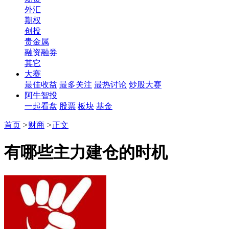
外汇
期权
创投
贵金属
融资融券
其它
大赛
最佳收益
最多关注
最热讨论
炒股大赛
阿牛智投
一起看盘
股票
板块
基金
首页
>
财商
>
正文
有哪些主力建仓的时机