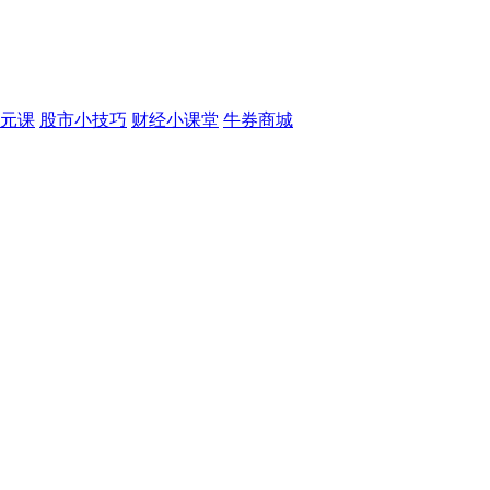
元课
股市小技巧
财经小课堂
牛券商城