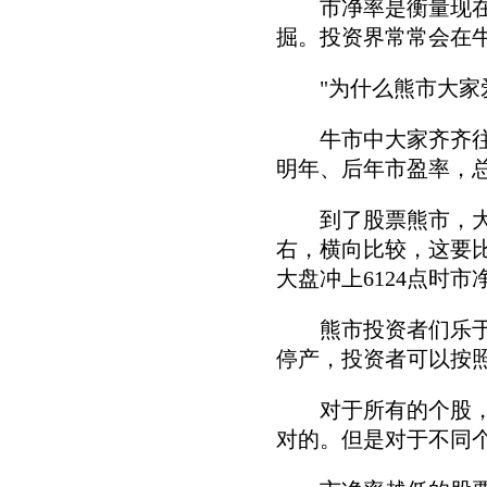
市净率是衡量现在的
掘。投资界常常会在
"为什么熊市大家爱
牛市中大家齐齐往上
明年、后年市盈率，总
到了股票熊市，大家
右，横向比较，这要比
大盘冲上6124点时
熊市投资者们乐于使
停产，投资者可以按
对于所有的个股，市
对的。但是对于不同