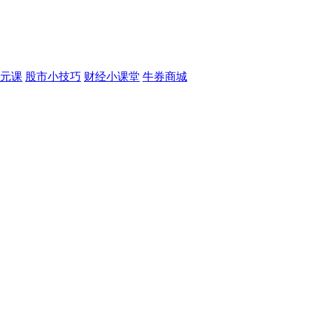
元课
股市小技巧
财经小课堂
牛券商城