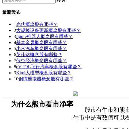
搜索
最新发布
1
光伏概念股有哪些？
2
大规模设备更新概念股有哪些？
3
figure机器人概念股有哪些？
4
基本金属概念股有哪些？
5
小米汽车概念股有哪些？
6
英伟达概念股有哪些？
7
低空经济概念股有哪些？
8
eVTOL飞行汽车概念股有哪些？
9
Kimi大模型概念股有哪些？
10
铜缆连接器概念股有哪些？
为什么熊市看市净率
股市有牛市和熊市之
牛市中是有数值可以