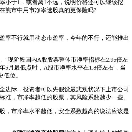
小于1，或者离1不远，说明价格还可以继续挖
在熊市中用市净率选股真的更保险吗?
盈率不行就用动态市盈率，今年的不行，还能推出
现阶段国内A股股票整体市净率指标在2.95倍左
年5月最低点时，A股市净率水平在1.8倍左右，当
历史低位。
全边际，投资者可以先假设最悲观状况下上市公司
标准，市净率越低的股票，其风险系数越少一些。
股，市净率水平越低，安全系数越高的说法应该是