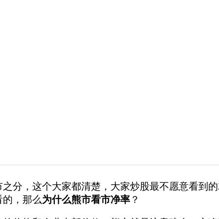
分，这个大家都清楚，大家炒股最不愿意看到的
看的，那么
为什么熊市看市净率
？