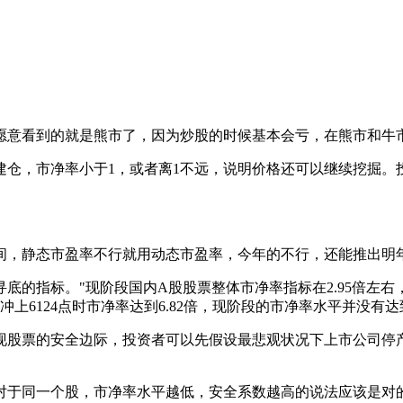
意看到的就是熊市了，因为炒股的时候基本会亏，在熊市和牛
，市净率小于1，或者离1不远，说明价格还可以继续挖掘。
静态市盈率不行就用动态市盈率，今年的不行，还能推出明年
的指标。"现阶段国内A股股票整体市净率指标在2.95倍左右
盘冲上6124点时市净率达到6.82倍，现阶段的市净率水平并没有
股票的安全边际，投资者可以先假设最悲观状况下上市公司停产
于同一个股，市净率水平越低，安全系数越高的说法应该是对的