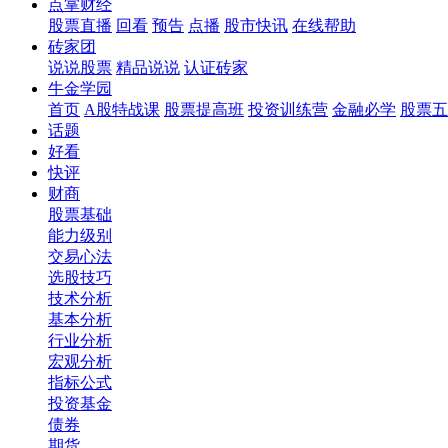
点掌财经
股票直播
回看
预告
点播
股市快讯
在线帮助
砖家团
说说股票
精品说说
认证砖家
牛金学园
首页
A股特战课
股票提高班
投资训练营
金融必学
股票五
话题
好看
快评
财商
股票基础
能力级别
交易心法
选股技巧
技术分析
基本分析
行业分析
宏观分析
指标公式
投资基金
债券
期货