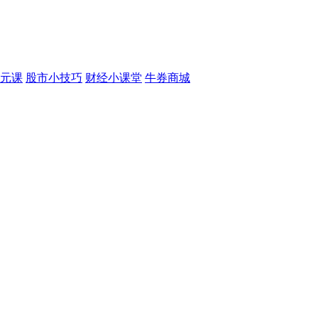
元课
股市小技巧
财经小课堂
牛券商城