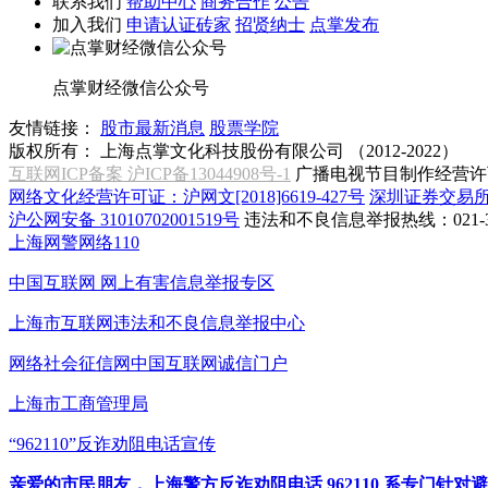
联系我们
帮助中心
商务合作
公告
加入我们
申请认证砖家
招贤纳士
点掌发布
点掌财经微信公众号
友情链接：
股市最新消息
股票学院
版权所有：
上海点掌文化科技股份有限公司 （2012-2022）
互联网ICP备案 沪ICP备13044908号-1
广播电视节目制作经营许可
网络文化经营许可证：沪网文[2018]6619-427号
深圳证券交易
沪公网安备 31010702001519号
违法和不良信息举报热线：021-31
上海网警网络110
中国互联网
网上有害信息举报专区
上海市互联网
违法和不良信息举报中心
网络社会征信网
中国互联网诚信门户
上海市工商管理局
“962110”
反诈劝阻电话宣传
亲爱的市民朋友，上海警方反诈劝阻电话 962110 系专门