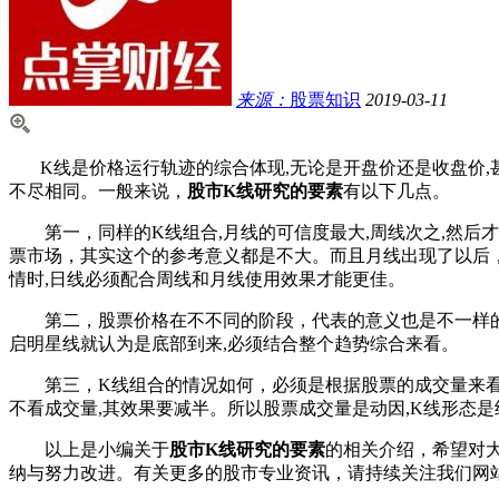
来源：
股票知识
2019-03-11
K线是价格运行轨迹的综合体现,无论是开盘价还是收盘价,甚
不尽相同。一般来说，
股市K线研究的要素
有以下几点。
第一，同样的K线组合,月线的可信度最大,周线次之,然后
票市场，其实这个的参考意义都是不大。而且月线出现了以后，
情时,日线必须配合周线和月线使用效果才能更佳。
第二，股票价格在不不同的阶段，代表的意义也是不一样的，
启明星线就认为是底部到来,必须结合整个趋势综合来看。
第三，K线组合的情况如何，必须是根据股票的成交量来看的
不看成交量,其效果要减半。所以股票成交量是动因,K线形态是
以上是小编关于
股市K线研究的要素
的相关介绍，希望对
纳与努力改进。有关更多的股市专业资讯，请持续关注我们网