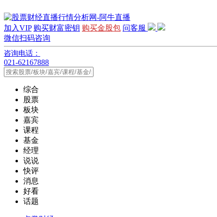
加入VIP
购买财富密钥
购买金股包
问客服
微信扫码咨询
咨询电话：
021-62167888
综合
股票
板块
嘉宾
课程
基金
经理
说说
快评
消息
好看
话题