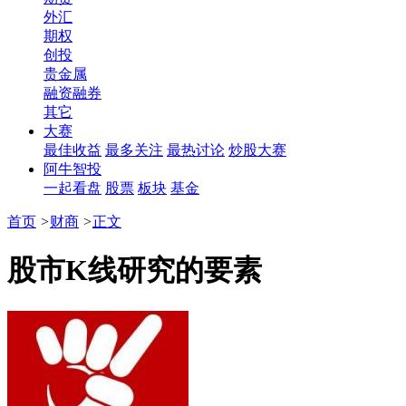
外汇
期权
创投
贵金属
融资融券
其它
大赛
最佳收益
最多关注
最热讨论
炒股大赛
阿牛智投
一起看盘
股票
板块
基金
首页
>
财商
>
正文
股市K线研究的要素