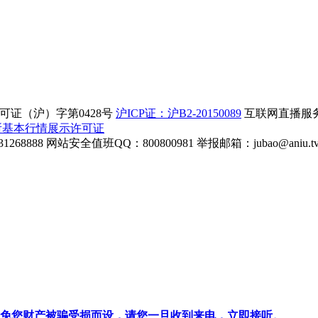
证（沪）字第0428号
沪ICP证：沪B2-20150089
互联网直播服务企
所基本行情展示许可证
268888
网站安全值班QQ：800800981
举报邮箱：
jubao@aniu.t
针对避免您财产被骗受损而设，请您一旦收到来电，立即接听。