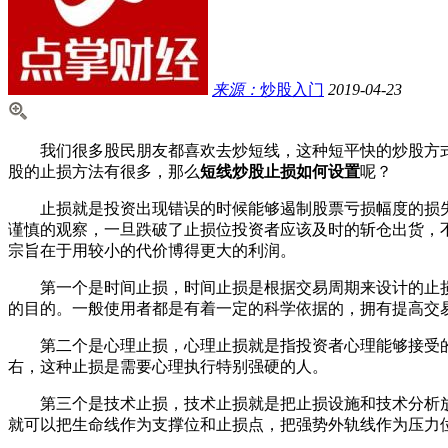
来源：
炒股入门
2019-04-23
我们很多股民朋友都喜欢去炒短线，这种短平快的炒股方式
股的止损方法有很多，那么
短线炒股止损如何设置
呢？
止损就是投资出现错误的时候能够遏制股票亏损幅度的损失
谨慎的观察，一旦跌破了止损位投资者应该及时的斩仓出货，
宗旨在于用较小的代价博得更大的利润。
第一个是时间止损，时间止损是根据交易周期来设计的止损
的目的。一般使用者都是有着一定的科学依据的，拥有提高交
第二个是心理止损，心理止损就是指投资者心理能够接受的
右，这种止损是需要心理执行特别强硬的人。
第三个是技术止损，技术止损就是把止损设施和技术分析放在
就可以把生命线作为支撑位和止损点，把强势外轨线作为压力