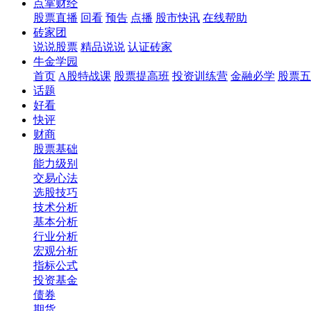
点掌财经
股票直播
回看
预告
点播
股市快讯
在线帮助
砖家团
说说股票
精品说说
认证砖家
牛金学园
首页
A股特战课
股票提高班
投资训练营
金融必学
股票五
话题
好看
快评
财商
股票基础
能力级别
交易心法
选股技巧
技术分析
基本分析
行业分析
宏观分析
指标公式
投资基金
债券
期货