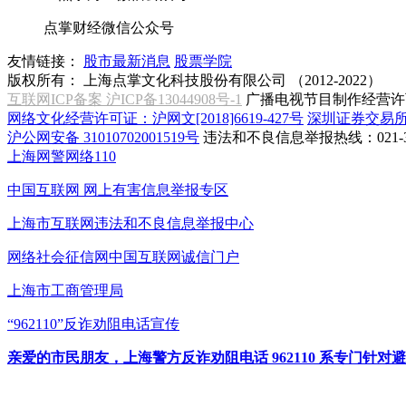
点掌财经微信公众号
友情链接：
股市最新消息
股票学院
版权所有：
上海点掌文化科技股份有限公司 （2012-2022）
互联网ICP备案 沪ICP备13044908号-1
广播电视节目制作经营许可
网络文化经营许可证：沪网文[2018]6619-427号
深圳证券交易
沪公网安备 31010702001519号
违法和不良信息举报热线：021-31
上海网警网络110
中国互联网
网上有害信息举报专区
上海市互联网
违法和不良信息举报中心
网络社会征信网
中国互联网诚信门户
上海市工商管理局
“962110”
反诈劝阻电话宣传
亲爱的市民朋友，上海警方反诈劝阻电话 962110 系专门