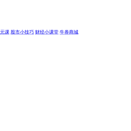
元课
股市小技巧
财经小课堂
牛券商城