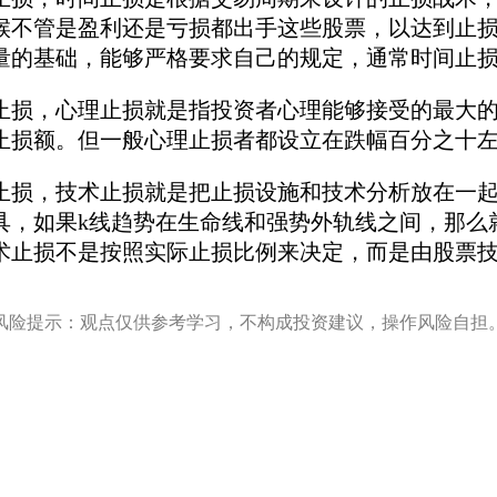
候不管是盈利还是亏损都出手这些股票，以达到止
量的基础，能够严格要求自己的规定，通常时间止
，心理止损就是指投资者心理能够接受的最大的
止损额。但一般心理止损者都设立在跌幅百分之十
，技术止损就是把止损设施和技术分析放在一起
具，如果k线趋势在生命线和强势外轨线之间，那么
术止损不是按照实际止损比例来决定，而是由股票
风险提示：观点仅供参考学习，不构成投资建议，操作风险自担