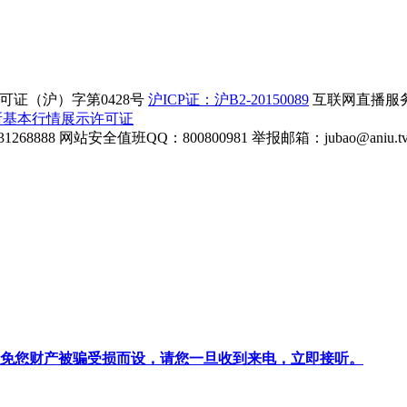
证（沪）字第0428号
沪ICP证：沪B2-20150089
互联网直播服务企
所基本行情展示许可证
268888
网站安全值班QQ：800800981
举报邮箱：
jubao@aniu.t
针对避免您财产被骗受损而设，请您一旦收到来电，立即接听。