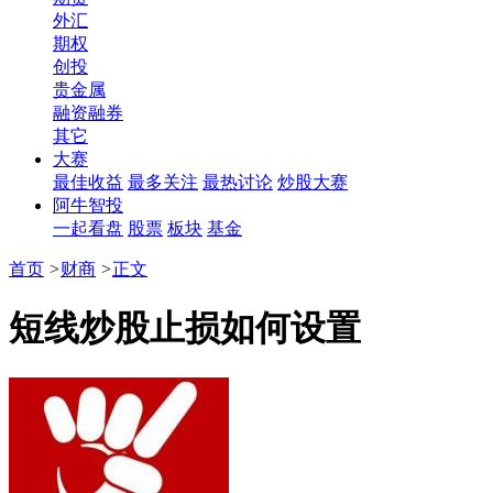
外汇
期权
创投
贵金属
融资融券
其它
大赛
最佳收益
最多关注
最热讨论
炒股大赛
阿牛智投
一起看盘
股票
板块
基金
首页
>
财商
>
正文
短线炒股止损如何设置