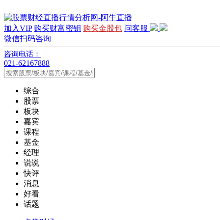
加入VIP
购买财富密钥
购买金股包
问客服
微信扫码咨询
咨询电话：
021-62167888
综合
股票
板块
嘉宾
课程
基金
经理
说说
快评
消息
好看
话题