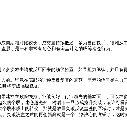
形成周期相对比较长，成
交量持续低迷，多为自然换手，很难从
大盘股，是一种非常有耐心和有全盘计划的吸筹建仓行为。
了多次冲击均
被反压回来的颈线位置，如果阻力继续，并且有
入的。毕竟在
底部的这种反反复复的震荡，显示的信号是主力
低吸将变成高吸低抛。
果建立在政策
扶持，业绩良好，行业领先的基本面上，可以在
越久的个股，建仓越充分，对后市一旦形成拉升突破，或
许可看
候个股本质上的转变，那
就是放量突破反复盘整的区域时，才是
点。突破洗盘之后的再创新高就是一个上涨决心的宜誓了，这时