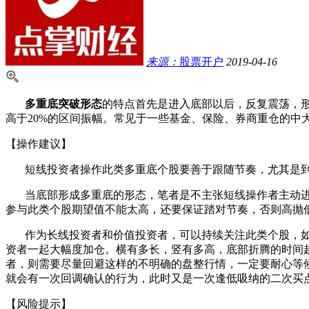
来源：
股票开户
2019-04-16
多重底突破形态
的特点首先是进入底部以后，反复震荡，
高于20%的区间振幅。常见于一些基金、保险、券商
重仓的中
【操作建议】
短线投资者操作此类多重底个股要善于跟随节奏，尤其是到
当底部形成多重底的形态，笔者是不主张短线操作者主动进
参与此类个股期望值不能太高，还要保证踏
对节奏，否则高抛
作为长线投资者和价值投资者，可以持续关注此类个股，如
资者一起大幅度加仓。横有多长，竖有多
高，底部折腾的时间
者，则需
要尽量回避这样的不明确的盘整行情，一定要耐心等
就会有一次回调确认的行为，此时又是一次逢低吸纳
的二次买
【风险提示】