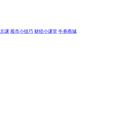
元课
股市小技巧
财经小课堂
牛券商城