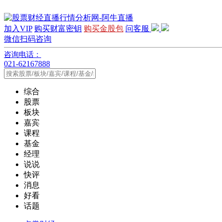
加入VIP
购买财富密钥
购买金股包
问客服
微信扫码咨询
咨询电话：
021-62167888
综合
股票
板块
嘉宾
课程
基金
经理
说说
快评
消息
好看
话题