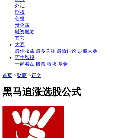
外汇
期权
创投
贵金属
融资融券
其它
大赛
最佳收益
最多关注
最热讨论
炒股大赛
阿牛智投
一起看盘
股票
板块
基金
首页
>
财商
>
正文
黑马追涨选股公式