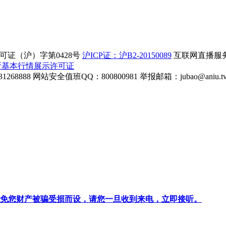
证（沪）字第0428号
沪ICP证：沪B2-20150089
互联网直播服务企
所基本行情展示许可证
268888
网站安全值班QQ：800800981
举报邮箱：
jubao@aniu.t
针对避免您财产被骗受损而设，请您一旦收到来电，立即接听。