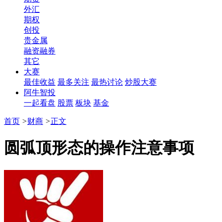
外汇
期权
创投
贵金属
融资融券
其它
大赛
最佳收益
最多关注
最热讨论
炒股大赛
阿牛智投
一起看盘
股票
板块
基金
首页
>
财商
>
正文
圆弧顶形态的操作注意事项