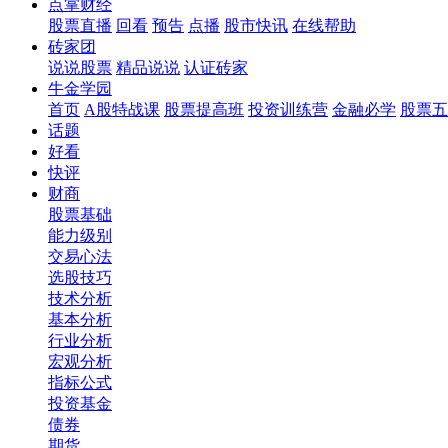
点掌财经
股票直播
回看
预告
点播
股市快讯
在线帮助
砖家团
说说股票
精品说说
认证砖家
牛金学园
首页
A股特战课
股票提高班
投资训练营
金融必学
股票五
话题
好看
快评
财商
股票基础
能力级别
交易心法
选股技巧
技术分析
基本分析
行业分析
宏观分析
指标公式
投资基金
债券
期货