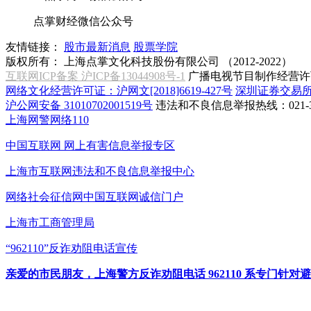
点掌财经微信公众号
友情链接：
股市最新消息
股票学院
版权所有：
上海点掌文化科技股份有限公司 （2012-2022）
互联网ICP备案 沪ICP备13044908号-1
广播电视节目制作经营许可
网络文化经营许可证：沪网文[2018]6619-427号
深圳证券交易
沪公网安备 31010702001519号
违法和不良信息举报热线：021-31
上海网警网络110
中国互联网
网上有害信息举报专区
上海市互联网
违法和不良信息举报中心
网络社会征信网
中国互联网诚信门户
上海市工商管理局
“962110”
反诈劝阻电话宣传
亲爱的市民朋友，上海警方反诈劝阻电话 962110 系专门