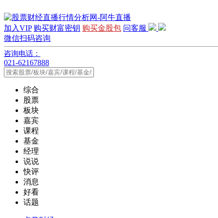
加入VIP
购买财富密钥
购买金股包
问客服
微信扫码咨询
咨询电话：
021-62167888
综合
股票
板块
嘉宾
课程
基金
经理
说说
快评
消息
好看
话题