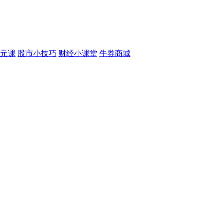
元课
股市小技巧
财经小课堂
牛券商城