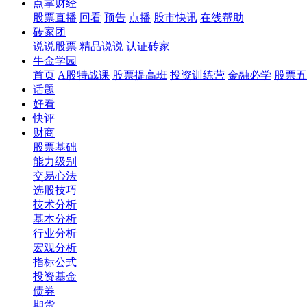
点掌财经
股票直播
回看
预告
点播
股市快讯
在线帮助
砖家团
说说股票
精品说说
认证砖家
牛金学园
首页
A股特战课
股票提高班
投资训练营
金融必学
股票五
话题
好看
快评
财商
股票基础
能力级别
交易心法
选股技巧
技术分析
基本分析
行业分析
宏观分析
指标公式
投资基金
债券
期货