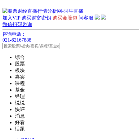
加入VIP
购买财富密钥
购买金股包
问客服
微信扫码咨询
咨询电话：
021-62167888
综合
股票
板块
嘉宾
课程
基金
经理
说说
快评
消息
好看
话题