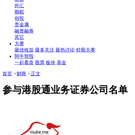
外汇
期权
创投
贵金属
融资融券
其它
大赛
最佳收益
最多关注
最热讨论
炒股大赛
阿牛智投
一起看盘
股票
板块
基金
首页
>
财商
>
正文
参与港股通业务证券公司名单