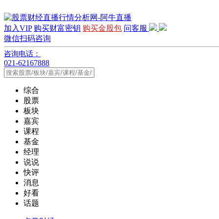
加入VIP
购买财富密钥
购买金股包
问客服
微信扫码咨询
咨询电话：
021-62167888
综合
股票
板块
嘉宾
课程
基金
经理
说说
快评
消息
好看
话题