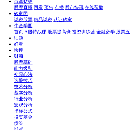
点掌财经
股票直播
回看
预告
点播
股市快讯
在线帮助
砖家团
说说股票
精品说说
认证砖家
牛金学园
首页
A股特战课
股票提高班
投资训练营
金融必学
股票五
话题
好看
快评
财商
股票基础
能力级别
交易心法
选股技巧
技术分析
基本分析
行业分析
宏观分析
指标公式
投资基金
债券
期货