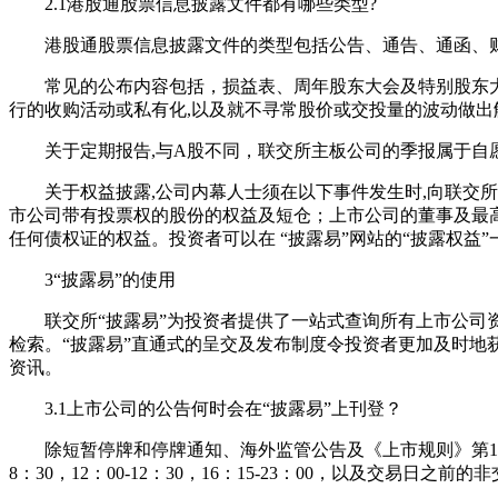
2.1港股通股票信息披露文件都有哪些类型?
港股通股票信息披露文件的类型包括公告、通告、通函、财
常见的公布内容包括，损益表、周年股东大会及特别股东大
行的收购活动或私有化,以及就不寻常股价或交投量的波动做出
关于定期报告,与A股不同，联交所主板公司的季报属于自愿
关于权益披露,公司内幕人士须在以下事件发生时,向联交所及
市公司带有投票权的股份的权益及短仓；上市公司的董事及最高
任何债权证的权益。投资者可以在 “披露易”网站的“披露权益
3“披露易”的使用
联交所“披露易”为投资者提供了一站式查询所有上市公司资
检索。“披露易”直通式的呈交及发布制度令投资者更加及时
资讯。
3.1上市公司的公告何时会在“披露易”上刊登？
除短暂停牌和停牌通知、海外监管公告及《上市规则》第13.1
8：30，12：00-12：30，16：15-23：00，以及交易日之前的非