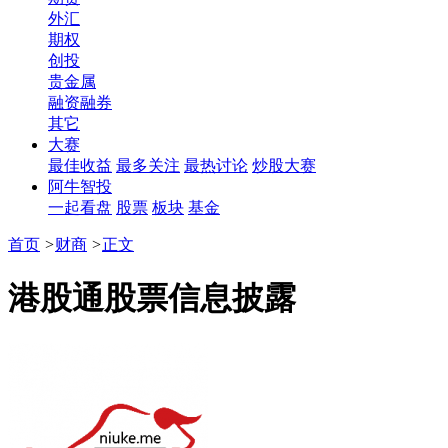
外汇
期权
创投
贵金属
融资融券
其它
大赛
最佳收益
最多关注
最热讨论
炒股大赛
阿牛智投
一起看盘
股票
板块
基金
首页
>
财商
>
正文
港股通股票信息披露